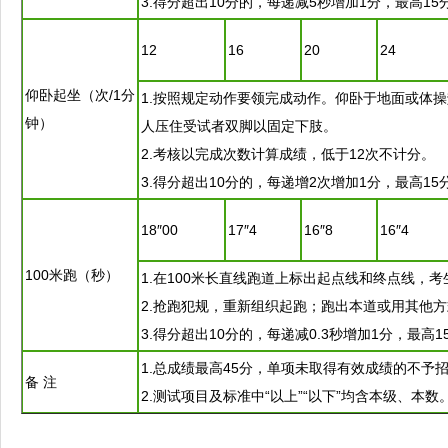
3.得分超出10分的，每递减5秒增加1分，最高15
12
16
20
24
仰卧起坐（次/1分
1.按照规定动作要领完成动作。仰卧于地面或体
钟）
人压住受试者双脚以固定下肢。
2.考核以完成次数计算成绩，低于12次不计分。
3.得分超出10分的，每递增2次增加1分，最高15
18″00
17″4
16″8
16″4
100米跑（秒）
1.在100米长直线跑道上标出起点线和终点线，
2.抢跑犯规，重新组织起跑；跑出本道或用其他
3.得分超出10分的，每递减0.3秒增加1分，最高1
1.总成绩最高45分，单项未取得有效成绩的不予
备 注
2.测试项目及标准中“以上”“以下”均含本级、本数