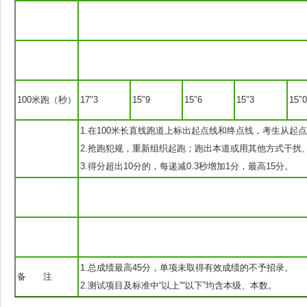
100米跑（秒）
17″3
15″9
15″6
15″3
15″0
1.在100米长直线跑道上标出起点线和终点线，考生从
2.抢跑犯规，重新组织起跑；跑出本道或用其他方式干扰
3.得分超出10分的，每递减0.3秒增加1分，最高15分。
1.总成绩最高45分，单项未取得有效成绩的不予招录。
备 注
2.测试项目及标准中“以上”“以下”均含本级、本数。