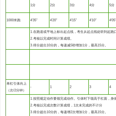
1分
2分
3分
4分
5分
1000米跑
4′35″
4′20″
4′15″
4′10″
4′05
1.在跑道或平地上标出起点线，考生从起点线处听到起跑口
2.考核以完成时间计算成绩。
3.得分超出10分的，每递减5秒增加1分，最高15分。
单杠引体向上
-
1
2
3
4
（次/2分钟）
1.按照规定动作要领完成动作。引体时下颌高于杠面，
2.考核以完成次数计算成绩，1次未完成的不计分
3.得分超出10分的，每递增2次增加1分，最高15分。