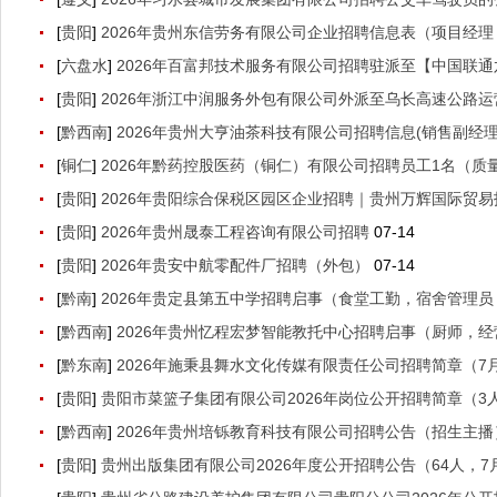
[
贵阳
]
2026年贵州东信劳务有限公司企业招聘信息表（项目经
[
六盘水
]
2026年百富邦技术服务有限公司招聘驻派至【中国联
[
贵阳
]
2026年浙江中润服务外包有限公司外派至乌长高速公路运
[
黔西南
]
2026年贵州大亨油茶科技有限公司招聘信息(销售副经
[
铜仁
]
2026年黔药控股医药（铜仁）有限公司招聘员工1名（质量
[
贵阳
]
2026年贵阳综合保税区园区企业招聘｜贵州万辉国际贸易
[
贵阳
]
2026年贵州晟泰工程咨询有限公司招聘
07-14
[
贵阳
]
2026年贵安中航零配件厂招聘（外包）
07-14
[
黔南
]
2026年贵定县第五中学招聘启事（食堂工勤，宿舍管理员
[
黔西南
]
2026年贵州忆程宏梦智能教托中心招聘启事（厨师，
[
黔东南
]
2026年施秉县舞水文化传媒有限责任公司招聘简章（7月1
[
贵阳
]
贵阳市菜篮子集团有限公司2026年岗位公开招聘简章（3人，
[
黔西南
]
2026年贵州培铄教育科技有限公司招聘公告（招生主播
[
贵阳
]
贵州出版集团有限公司2026年度公开招聘公告（64人，7月