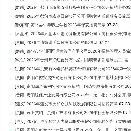
[
黔南
]
2026年都匀市农垦农业服务有限责任公司公开招聘劳务派遣
[
黔南
]
2026年都匀市农资日杂公司公开招聘劳务派遣业务员简章（
[
黔东南
]
黄平县中等职业学校2026年保安招聘简章
07-28
[
六盘水
]
2026年六盘水互惠劳务服务有限公司面向社会公开招聘劳
[
贵阳
]
2026年清镇温氏畜牧有限公司招聘信息
07-27
[
黔南
]
都匀市匀创园区运营管理有限公司2026年招聘管理人员简章
[
铜仁
]
2026年贵州梵净红食品有限公司招聘劳务派遣制员工1名（7
[
贵阳
]
2026年贵安新区鲲鹏私募基金管理有限公司2026年第一
[
贵阳
]
贵阳产控安居投资运营有限公司2026年第二批社会招聘公
[
贵阳
]
贵阳综合保税区园区企业招聘｜国药控股贵州有限公司20
[
贵阳
]
贵阳综保产业发展有限公司2026年（第一批）对外公开招
[
遵义
]
2026年遵义市天和众诚科技发展有限公司招聘简章
07-23
[
贵阳
]
云上艾珀（贵州）技术有限公司2026年社会招聘公告
07-
[
遵义
]
2026年遵义黔北人力资源服务有限公司招聘公告（大病保险
[
贵阳
]
贵阳市低空产业发展有限公司2026年（第一批）公开招聘