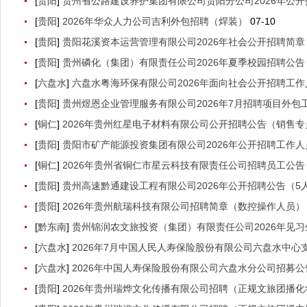
[
贵阳
]
贵州省公路建设养护集团有限公司贵阳分公司2026年公开招
[
贵阳
]
2026年华众人力公司吉利外包招聘（焊装）
07-10
[
贵阳
]
贵阳花溪资本运营管理有限公司2026年社会公开招聘简章（
[
贵阳
]
贵州磷化（集团）有限责任公司2026年夏季校园招聘公告（
[
六盘水
]
六盘水粤海环保有限公司2026年面向社会公开招聘工作人
[
贵阳
]
贵州煜恩企业管理服务有限公司2026年7月招聘项目外包工
[
铜仁
]
2026年贵州红星电子材料有限公司公开招聘公告（销售专
[
贵阳
]
贵阳市矿产能源投资集团有限公司2026年公开招聘工作人
[
铜仁
]
2026年贵州省铜仁市星云科技有限责任公司招聘员工公告
[
贵阳
]
贵州高速黔通建设工程有限公司2026年公开招聘公告（5人
[
贵阳
]
2026年贵州航瑞科技有限公司招聘简章（数控操作人员）
[
黔东南
]
贵州锦润农文旅投资（集团）有限责任公司2026年见习生
[
六盘水
]
2026年7月中国人民人寿保险股份有限公司六盘水中心
[
六盘水
]
2026年中国人寿保险股份有限公司六盘水分公司招募公
[
贵阳
]
2026年贵州瑞烨文化传播有限公司招聘（正规文旅团播化