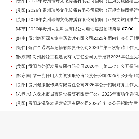
[
贵阳
]
2026年贵州瑞烨文化传播有限公司招聘（正规文旅团播主
[
贵阳
]
2026年贵州瑞烨文化传播有限公司招聘（正规文旅团播运
[
贵阳
]
2026年贵州瑞烨文化传播有限公司招聘（正规文旅团播主
[
毕节
]
2026年贵州同进科技有限公司电话客服招聘简章
07-06
[
黔南
]
贵州黔药源众鑫中药饮片有限公司2026年面向社会公开招
[
铜仁
]
铜仁全通汽车运输有限责任公司2026年第三次招聘工作人员
[
黔东南
]
贵州黔源工程建设有限责任公司关于招聘2026年就业
[
贵阳
]
贵阳市外贸发展集团有限公司2026年（第二批）公开招聘简
[
黔东南
]
黎平县仟山人力资源服务有限责任公司2026年公开招聘
[
贵阳
]
贵州健康报传媒有限责任公司2026年公开招聘财务工作人员
[
六盘水
]
六盘水市城市建设投资有限责任公司2026年市场化选聘
[
贵阳
]
贵阳花溪资本运营管理有限公司2026年社会公开招聘简章（