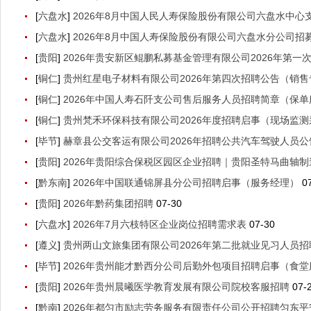
[
六盘水
]
2026年8月中国人民人寿保险股份有限公司六盘水中心
[
六盘水
]
2026年8月中国人寿保险股份有限公司六盘水分公司招
[
贵阳
]
2026年贵安新区鲲鹏私募基金管理有限公司2026年第一
[
铜仁
]
贵州红星电子材料有限公司2026年第四次招聘公告（销售
[
铜仁
]
2026年中国人寿石阡支公司售后服务人员招聘简章（保单服
[
铜仁
]
贵州梵禾环保科技有限公司2026年度招聘启事（现场监
[
毕节
]
赫章县公交客运有限公司2026年招聘公共汽车驾驶人员公告（
[
贵阳
]
2026年贵阳综合保税区园区企业招聘｜贵阳圣特马曲轴制
[
黔东南
]
2026年中国联通锦屏县分公司招聘启事（服务经理）
0
[
贵阳
]
2026年黔药集团招聘
07-30
[
六盘水
]
2026年7月六枝特区企业岗位招聘需求表
07-30
[
遵义
]
贵州两山文旅集团有限公司2026年第二批就业见习人员招
[
毕节
]
2026年贵州能才黔西分公司后勤外包项目招聘启事（食堂服
[
贵阳
]
2026年贵州晨曦医学教育发展有限公司院校客服招聘
07-
[
黔南
]
2026年都匀市励志劳务服务有限责任公司公开招聘匀东平