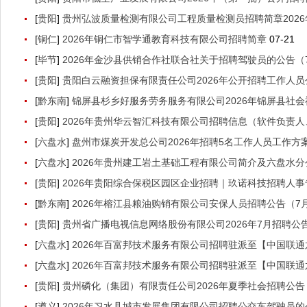
[
贵阳
]
贵州弘波质量检测有限公司工程质量检测员招聘简章202
[
铜仁
]
2026年铜仁市智学通教育科技有限公司招聘简章
07-21
[
毕节
]
2026年金沙县供销合作社联合社关于招聘驾驶员的公告（7
[
贵阳
]
贵阳白云融资担保有限责任公司2026年公开招聘工作人员公
[
黔东南
]
锦屏县杉乡好服务劳务服务有限公司2026年锦屏县社会
[
贵阳
]
2026年贵州华云智汇科技有限公司招聘信息（软件负责人
[
六盘水
]
盘州市煤炭开发总公司2026年招聘5名工作人员工作方案（
[
六盘水
]
2026年贵州建工岩土基础工程有限公司简介及六盘水
[
贵阳
]
2026年贵阳综合保税区园区企业招聘｜玖诺科技招聘人事
[
黔东南
]
2026年榕江县粮油购销有限公司安保人员招聘公告（7月2
[
贵阳
]
贵州省广播电视信息网络股份有限公司2026年7月招聘公告
[
六盘水
]
2026年百富邦技术服务有限公司招聘驻派至【中国联
[
六盘水
]
2026年百富邦技术服务有限公司招聘驻派至【中国联
[
贵阳
]
贵州磷化（集团）有限责任公司2026年夏季社会招聘公告（
[
遵义
]
2026年习水县城市发展集团有限公司招聘公交车驾驶员的公