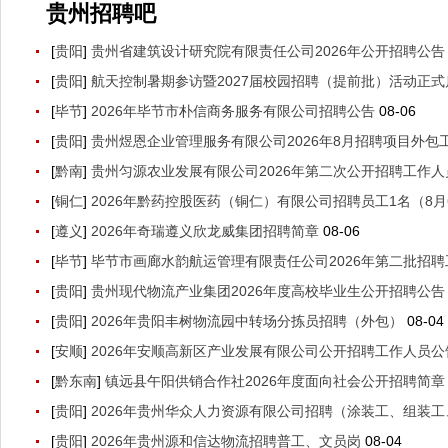
贵州招聘吧
[
贵阳
]
贵州省建筑设计研究院有限责任公司2026年公开招聘公告
[
贵阳
]
航天控制暑期参访暨2027届校园招聘（提前批）活动正式
[
毕节
]
2026年毕节市朴信商务服务有限公司招聘公告
08-06
[
贵阳
]
贵州煜恩企业管理服务有限公司2026年8月招聘项目外包工
[
黔南
]
贵州匀源农业发展有限公司2026年第二次公开招聘工作人
[
铜仁
]
2026年黔药控股医药（铜仁）有限公司招聘员工1名（8月6
[
遵义
]
2026年奇瑞遵义欣龙威集团招聘简章
08-06
[
毕节
]
毕节市画廊水韵航运管理有限责任公司2026年第二批招聘工
[
贵阳
]
贵州现代物流产业集团2026年度高校毕业生公开招聘公告（
[
贵阳
]
2026年贵阳丰树物流园中转场分拣员招聘（外包）
08-04
[
安顺
]
2026年安顺高新区产业发展有限公司公开招聘工作人员公告
[
黔东南
]
镇远县午阳供销合作社2026年度面向社会公开招聘简章（
[
贵阳
]
2026年贵州华众人力资源有限公司招聘（涂装工、组装
[
贵阳
]
2026年贵州源和信达物流招聘普工、文员岗
08-04