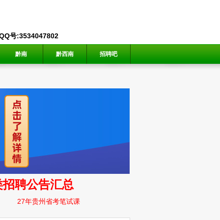
号:3534047802
黔南
黔西南
招聘吧