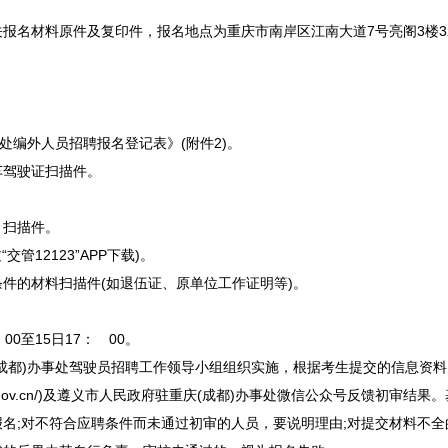
材料原件及复印件，报名地点为重庆市南岸区江南大道7号亮阁3楼32
事处编外人员
招聘
报名登记表》(附件2)。
驾驶证扫描件。
扫描件。
12123”APP下载)。
的材料扫描件(如退伍证、原单位工作证明等)。
0至15日17： 00。
成都)办事处驾驶员
招聘
工作领导小组组织实施，根据考生提交的信息资料
v.cn/)及
遵义
市人民政府驻重庆(成都)办事处微信公众号反馈初审结果
名;对不符合应聘条件而未通过初审的人员，要说明理由;对提交材料不