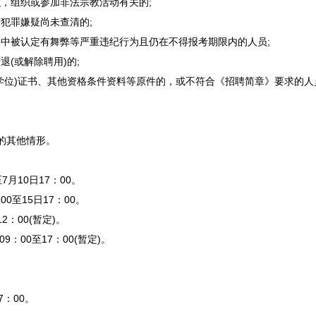
，组织或参加非法宗教活动有关的;
犯罪嫌疑尚未查清的;
聘
中被认定有舞弊等严重违纪行为且仍在不得报考期限内的人员;
退(或解除聘用)的;
学位)证书、其他资格条件资料等原件的，或不符合《
招聘
简章》要求的人
的其他情形。
7月10日17：00。
0至15日17：00。
2：00(暂定)。
：00至17：00(暂定)。
7：00。