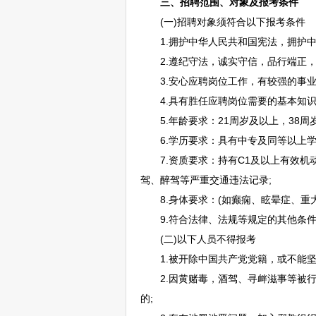
三、
招聘
范围、对象及报考条件
(一)
招聘
对象须符合以下报考条件
1.拥护中华人民共和国宪法，拥护中
2.遵纪守法，诚实守信，品行端正，
3.安心应聘岗位工作，有较强的事业
4.具有胜任应聘岗位需要的基本知识
5.年龄要求：21周岁及以上，38周岁
6.学历要求：具有中专及同等以上学
7.资质要求：持有C1及以上有效机动
驾、醉驾等严重交通违法记录;
8.身体要求：(如癫痫、眩晕症、重大
9.符合法律、法规等规定的其他条
(二)以下人员不得报考
1.被开除中国共产党党籍，或不能坚
2.因黄赌毒，酒驾、寻衅滋事等被行
的;