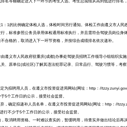
低排名等额确定进入下一环节的考生人选。考生总成绩从高到低进行排名
数1：1的比例确定体检人选，体检时间另行通知。体检工作由
遵义
市人民
进行，标准参照
公务员
录用体检通用标准执行，并且需符合驾驶员岗位身
检不合格的，取消进入下一环节资格，并按综合成绩排名依次递补。
作由
遵义
市人民政府驻重庆(成都)办事处驾驶员
招聘
工作领导小组组织实施
关、原单位(或社区)了解其违法犯罪记录、日常品行、驾驶习惯等，考
定为拟聘用人员，在
遵义
市投资促进局网站(网址：http：//tzzy.zunyi.gov.
少于5个工作日的公示，接受社会监督。
弃，确定拟递补人员名单，在
遵义
市投资促进局网站(网址：http：//tzzy.zun
进行不少于5个工作日的公示，接受社会监督。
取消聘用资格。一时难以查实的，暂缓聘用，待查实并做出结论后再决