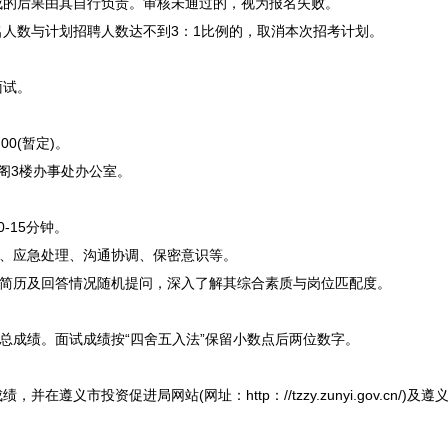
成的后果由其自行负责。审核未通过的，视为报名失败。
人数与计划
招聘
人数达不到3：1比例的，取消本次招考计划。
试。
00(暂定)。
3楼办事处办公室。
15分钟。
识、应急处理、沟通协调、保密意识等。
生简历及回答情况随机提问，深入了解其综合素质与岗位匹配度。
总成绩。面试成绩按“四舍五入法”保留小数点后两位数字。
绩，并在
遵义
市投资促进局网站(网址：http：//tzzy.zunyi.gov.cn/)及
遵