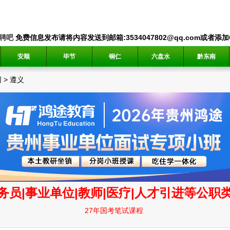
聘吧
免费信息发布请将内容发送到邮箱:3534047802@qq.com或者添加QQ
安顺
毕节
铜仁
六盘水
黔东南
网
>
遵义