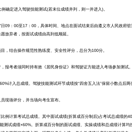
比例确定进入驾驶技能测试(若末位成绩并列，则一并进入)。
日09：00至17：00，具体时间、地点在面试结束后由
遵义
市人民政府驻
自愿放弃者，按面试成绩由高到低顺延。
，结合操作规范性熟练度、安全性评分，总分为100分。
报考者须同时持有效《居民身份证》和驾驶证方能进入考场参加测试
0%计入总成绩。驾驶技能测试环节成绩按“四舍五入法”保留小数点后两
员现场评分，并当场向考生宣布。
例计算考试总成绩。其中面试成绩(折算成百分制后)占考试总成绩的4
驶技能测试成绩×60%。折算成百分制的面试成绩、实操成绩和总成绩计算均