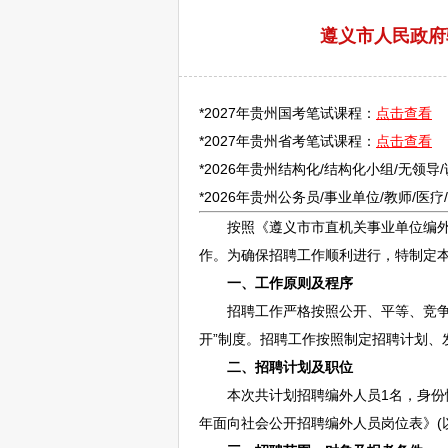
遵义市人民政府驻
*2027年贵州国考笔试课程：
点击查看
*2027年贵州省考笔试课程：
点击查看
*2026年贵州结构化/结构化小组/无领导
*2026年贵州
公务员
/
事业单位
/
教师
/医
按照《
遵义
市市直机关
事业单位
编
作。为确保
招聘
工作顺利进行，特制定
一、工作原则及程序
招聘
工作严格按照公开、平等、竞
开”制度。
招聘
工作按照制定
招聘
计划、
二、
招聘
计划及职位
本次共计划
招聘
编外人员1名，身
年面向社会公开
招聘
编外人员岗位表》(