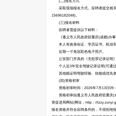
(二)报名方式
采取现场报名方式。应聘者提交相关报名
15696182048)。
(三)报名材料
应聘者需提供以下材料：
《
遵义
市人民政府驻重庆(成都)办
本人有效身份证、学历证书、机动车
近期一寸免冠彩色电子照片。
公安部门开具的《无犯罪记录证明》
个人近3年安全驾驶记录证明(可通过“交管
其他能证明驾驶经验、技能或优先条件
(四)资格初审
资格初审时间：2026年7月13日09：0
资格初审由
遵义
市人民政府驻重庆(
资促进局网站(网址：http：//tzzy.zunyi.go
报名资格并符合应聘条件的，不得拒绝报