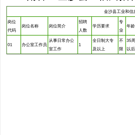
金沙
县工业和信
岗位
招聘
专
岗位名称
岗位简介
学历要求
年龄
代码
人数
业
从事日常办公
全日制大专
不
35
01
办公室工作员
1
室工作
及以上
限
以后