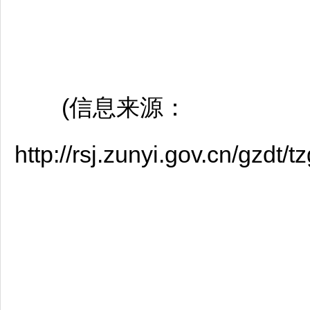
(信息来源：
http://rsj.zunyi.gov.cn/gzd