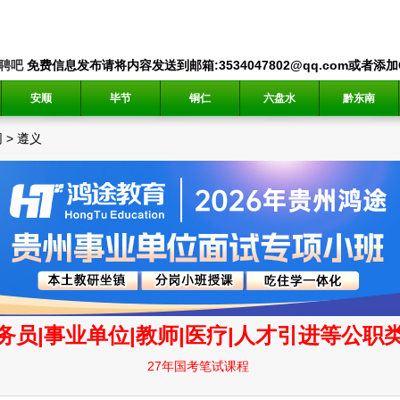
聘吧
免费信息发布请将内容发送到邮箱:3534047802@qq.com或者添加QQ
安顺
毕节
铜仁
六盘水
黔东南
网
>
遵义