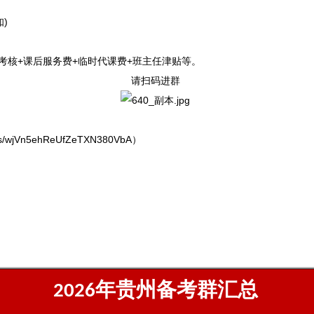
)
考核+课后服务费+临时代课费+班主任津贴等。
请扫码进群
/s/wjVn5ehReUfZeTXN380VbA）
年贵州备考群汇总
2026