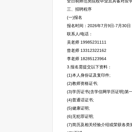
全日制师范类院校毕业且具备对应
三、
招聘
程序
(一)报名
报名时间：2026年7月9日-7月30日
联系人/电话：
吴老师 19985231111
曾老师 13312322162
李老师 18285123964
3.报名需提交以下资料：
(1)本人身份证及复印件;
(2)
教师
资格证书;
(3)学历证书(含学信网学历证明)第
(4)普通话证书;
(5)健康证明;
(6)无犯罪证明;
(7)简历及相关经验介绍或荣获各类