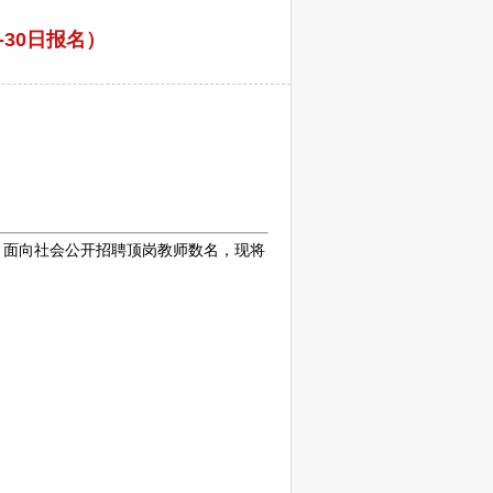
30日报名）
，面向社会公开
招聘
顶岗
教师
数名，现将