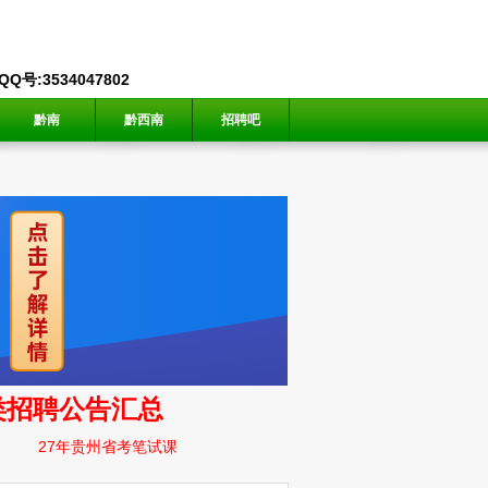
号:3534047802
黔南
黔西南
招聘吧