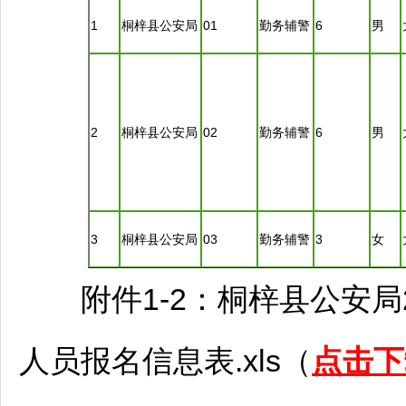
1
桐梓
县公安局
01
勤务辅警
6
男
2
桐梓
县公安局
02
勤务辅警
6
男
3
桐梓
县公安局
03
勤务辅警
3
女
附件1-2：
桐梓
县公安局
人员报名信息表.xls（
点击下