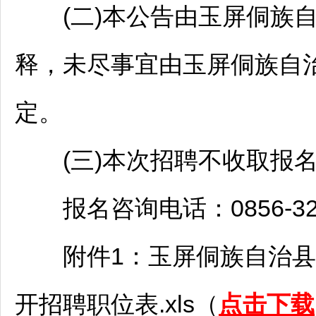
(二)本公告由
玉屏
侗族
释，未尽事宜由
玉屏
侗族自
定。
(三)本次
招聘
不收取报
报名咨询电话：0856-322
附件1：
玉屏
侗族自治县
开
招聘
职位表.xls（
点击下载