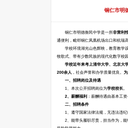
铜仁市明德
铜仁
市明德衡民中学是一所
非营利
通便利，毗邻
铜仁
凤凰机场出口和杭瑞
学校环境湖光山色辉映，教育教学设施
牧歌式、带有少数民族的现代化数字校
学校近年来考上清华大学、北京大学
200余人
，社会声誉和办学质量优良。
为
一、
招聘
岗位及待遇
1、本次公开
招聘
岗位为
学校校长
。
2、薪酬福利
：薪酬待遇由基本工资
二、
招聘
条件
1、遵守国家法律法规，无违法违纪行
2、能带头履职尽责，担当作为，能够