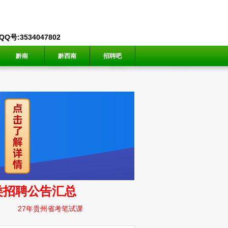
号:3534047802
黔南
黔西南
招聘吧