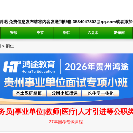
聘吧
免费信息发布请将内容发送到邮箱:3534047802@qq.com或者添加QQ
安顺
毕节
铜仁
六盘水
黔东南
网
>
铜仁