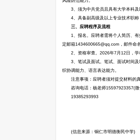
风险防范能力。
3、须为中共党员且具有大学本科及以上文
4、具备副高级及以上专业技术职称，在
三、应聘程序及流程
1、报名。应聘者需将个人简历、有
定邮箱1434600665@qq.com，
2、资格审查。2026年7月12日，
3、笔试及面试。笔试、面试时间及地
织协调能力、语言表达能力。
注意事项：应聘者须对提交材料的真
咨询电话：杨老师15597923357(微
19385293993
(信息来源：
铜仁
市明德衡民中学)