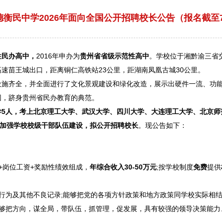
衡民中学2026年面向全国公开招聘校长公告（报名截至7
性
民办高中，
2016年申办为
贵州省省级示范性高中
。学校位于湘黔渝三省
高速苗王城出口，距离
铜仁
高铁站23公里，距湖南凤凰古城30公里。
齐全，并全面进行了文化景观建设和绿化改造，展示出硬件一流、功能
园，跻身贵州省民办教育的典范。
5人，考上北京理工大学、武汉大学、四川大学、大连理工大学、北京师范
加强学校校级干部队伍建设，拟公开
招聘
校长
。现公告如下：
+岗位工资+奖励性绩效组成，
年综合收入30-50万元
;按学校制度
免费
提供
为及其他不良记录;能够把党的各项方针政策和地方政策同学校实际相结
把方向，谋全局，带队伍，抓管理，促发展，具有较强的领导决策能力