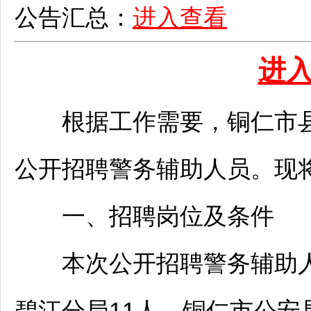
公告汇总：
进入查看
进
根据工作需要，
铜仁
市
公开
招聘
警务辅助人员。现
一、
招聘
岗位及条件
本次公开
招聘
警务辅助人
碧江
分局11人，
铜仁
市公安