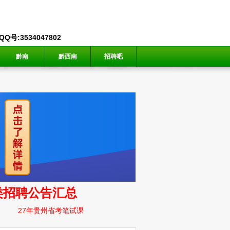
号:3534047802
黔南
黔西南
招聘吧