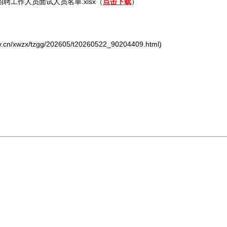
招聘
工作人员面试人员名单.xlsx（
点击下载
）
/xwzx/tzgg/202605/t20260522_90204409.html)