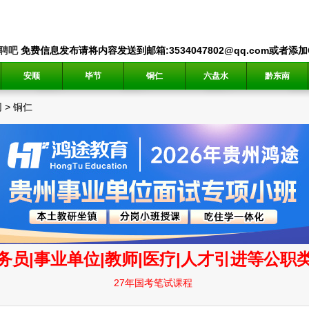
聘吧
免费信息发布请将内容发送到邮箱:3534047802@qq.com或者添加QQ
安顺
毕节
铜仁
六盘水
黔东南
网
>
铜仁