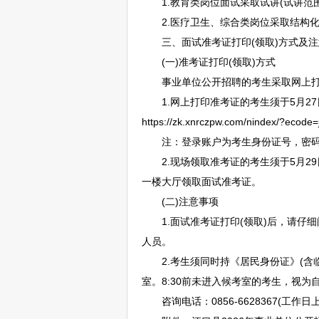
1.教育类岗位面试采取试讲(试讲范围为
2.医疗卫生、综合类岗位采取结构化
三、面试准考证打印(领取)方式及注
(一)准考证打印(领取)方式
事业单位
公开
招聘
的考生采取网上
1.网上打印准考证的考生须于5月27日
https://zk.xnrczpw.com/nindex/?ecode=
注：登录账户为考生身份证号，密码
2.现场领取准考证的考生须于5月29日
一楼大厅领取面试准考证。
(二)注意事项
1.面试准考证打印(领取)后，请仔
人员。
2.考生须同时持《居民身份证》(含临时
室。8:30前未进入候考室的考生，视为
咨询电话：0856-6628367(工作日