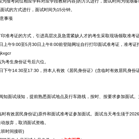
报考岗位相应学科对应学段教材内容)的方式进行，面试时间为现场备课(2
面试的方式进行，面试时间为15分钟。
意事项
打印准考证的方式，引进高层次及急需紧缺人才的考生采取现场领取准考
上午9:00至5月30日上午8:00前登陆网址自行打印面试准考证，准考
jkxgcr
为考生身份证号后六位。
下午14:30至17:30，持本人有效《居民身份证》(含临时有效居民身份
细阅知面试须知，提前熟悉面试地点及行车路线，按时、按要求参加面试。
有效居民身份证)原件和面试准考证参加面试。面试当天考生须于2026年5月
自动放弃，取消面试资格。
上班时间接听)