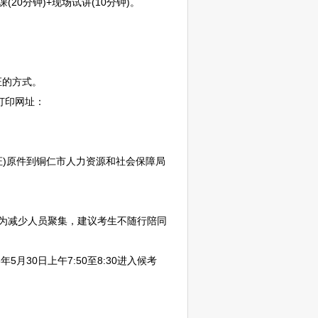
0分钟)+现场试讲(10分钟)。
证的方式。
证打印网址：
证)原件到
铜仁
市人力资源和社会保障局
为减少人员聚集，建议考生不随行陪同
30日上午7:50至8:30进入候考