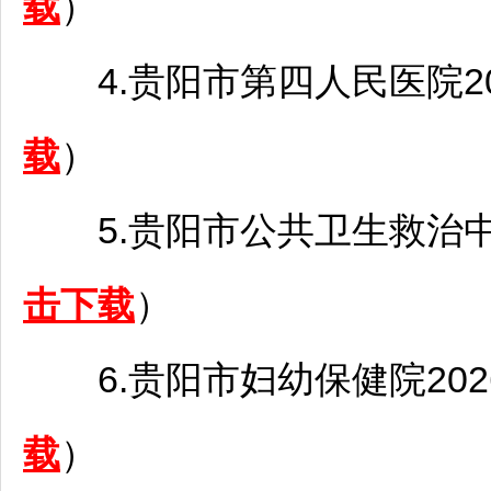
载
）
4.
贵阳
市第四人民医院2
载
）
5.
贵阳
市公共卫生救治中
击下载
）
6.
贵阳
市妇幼保健院20
载
）