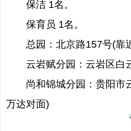
保洁 1名。
保育员 1名。
总园：北京路157号(靠近
云岩
赋分园：
云岩
区
白
尚和锦城分园：
贵阳
市
万达对面)