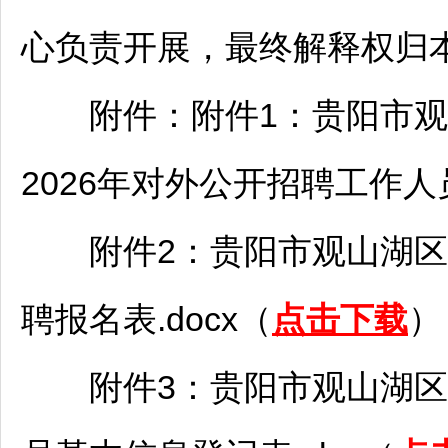
心负责开展，最终解释权归
附件：附件1：
贵阳
市
观
2026年对外公开
招聘
工作人员
附件2：
贵阳
市
观山湖
区
聘
报名表.docx（
点击下载
）
附件3：
贵阳
市
观山湖
区