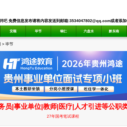
聘吧
免费信息发布请将内容发送到邮箱:3534047802@qq.com或者添加QQ
安顺
毕节
铜仁
六盘水
黔东南
网
>
毕节