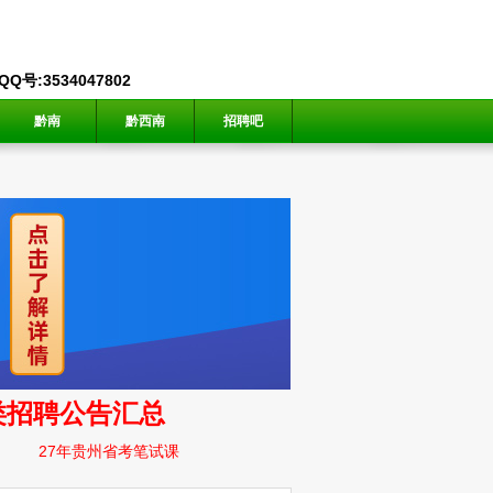
号:3534047802
黔南
黔西南
招聘吧