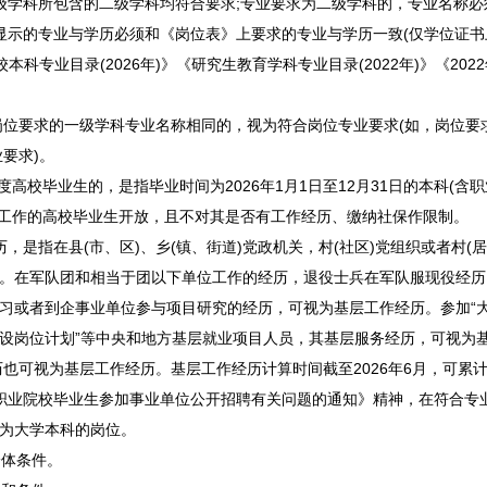
级学科所包含的二级学科均符合要求;专业要求为二级学科的，专业名称必
显示的专业与学历必须和《岗位表》上要求的专业与学历一致(仅学位证书
科专业目录(2026年)》《研究生教育学科专业目录(2022年)》《20
要求的一级学科专业名称相同的，视为符合岗位专业要求(如，岗位要
要求)。
度高校毕业生的，是指毕业时间为2026年1月1日至12月31日的本科(含
制内工作的高校毕业生开放，且不对其是否有工作经历、缴纳社保作限制。
是指在县(市、区)、乡(镇、街道)党政机关，村(社区)党组织或者村(
)。在军队团和相当于团以下单位工作的经历，退役士兵在军队服现役经
见习或者到企
事业单位
参与项目研究的经历，可视为基层工作经历。参加“大
设岗位计划”等中央和地方基层就业项目人员，其基层服务经历，可视为
也可视为基层工作经历。基层工作经历计算时间截至2026年6月，可累
职业院校毕业生参加
事业单位
公开
招聘
有关问题的通知》精神，在符合专
历要求为大学本科的岗位。
体条件。