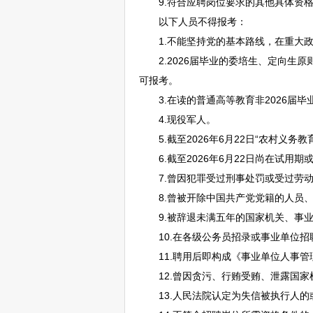
9.符合应聘岗位要求的其他具体资格
以下人员不得报考：
1.不能坚持党的基本路线，在重大政
2.2026届毕业的委培生、定向生原
可报考。
3.在读的普通高等教育非2026届毕
4.现役军人。
5.截至2026年6月22日“农村义务教
6.截至2026年6月22日尚在试用期
7.曾因犯罪受过刑事处罚或受过劳动
8.曾被开除中国共产党党籍的人员、
9.被辞退未满五年的国家机关、
事
10.在各级
公务员
招录或
事业单位
招
11.聘用后即构成《
事业单位
人事管
12.曾因贪污、行贿受贿、泄露国家
13.人民法院认定为失信被执行人的