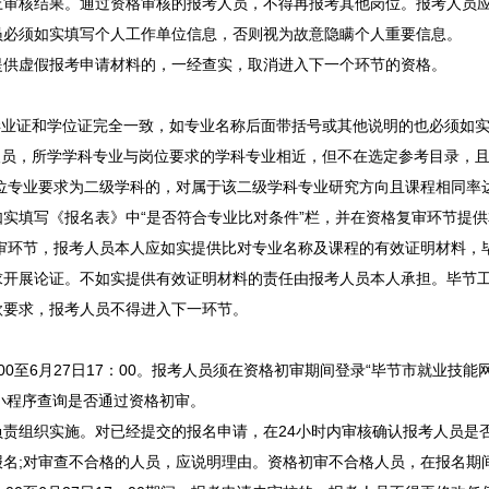
核结果。通过资格审核的报考人员，不得再报考其他岗位。报考人员应
员必须如实填写个人工作单位信息，否则视为故意隐瞒个人重要信息。
虚假报考申请材料的，一经查实，取消进入下一个环节的资格。
业证和学位证完全一致，如专业名称后面带括号或其他说明的也必须如
员，所学学科专业与岗位要求的学科专业相近，但不在选定参考目录，且
岗位专业要求为二级学科的，对属于该二级学科专业研究方向且课程相同率
实填写《报名表》中“是否符合专业比对条件”栏，并在资格复审环节提
复审环节，报考人员本人应如实提供比对专业名称及课程的有效证明材料，
求开展论证。不如实提供有效证明材料的责任由报考人员本人承担。
毕节
款要求，报考人员不得进入下一环节。
0至6月27日17：00。报考人员须在资格初审期间登录“
毕节
市就业技能网
“毕就业”微信小程序查询是否通过资格初审。
负责组织实施。对已经提交的报名申请，在24小时内审核确认报考人员是
审查不合格的人员，应说明理由。资格初审不合格人员，在报名期间(202