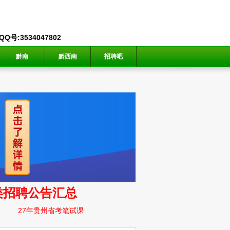
号:3534047802
黔南
黔西南
招聘吧