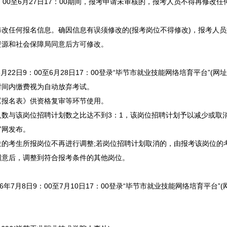
17：00至6月27日17：00期间，报考申请未审核的，报考人员不得再修
任何报名信息。确因信息有误须修改的(报考岗位不得修改)，报考人员
资源和社会保障局同意后方可修改。
2日9：00至6月28日17：00登录“
毕节
市就业技能网络培育平台”(网址https：
定时间内缴费视为自动放弃考试。
报名表》供资格复审等环节使用。
数与该岗位
招聘
计划数之比达不到3：1，该岗位
招聘
计划予以减少或取
官网发布。
的考生所报岗位不再进行调整;若岗位
招聘
计划取消的，由报考该岗位的
同意后，调整到符合报考条件的其他岗位。
月8日9：00至7月10日17：00登录“
毕节
市就业技能网络培育平台”(网址http