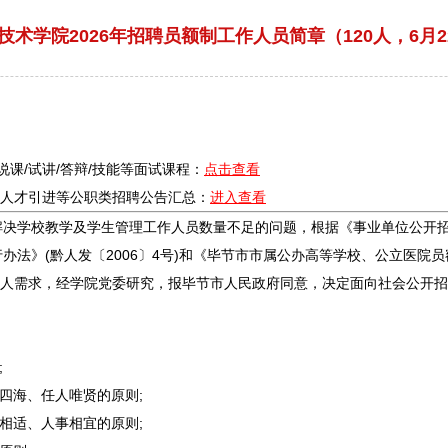
术学院2026年招聘员额制工作人员简章（120人，6月22
/说课/试讲/答辩/技能等面试课程：
点击查看
疗/人才引进等公职类
招聘
公告汇总：
进入查看
决学校教学及学生管理工作人员数量不足的问题，根据《
事业单位
公开
办法》(黔人发〔2006〕4号)和《
毕节
市市属公办高等学校、公立医院员额
院用人需求，经学院党委研究，报
毕节
市人民政府同意，决定面向社会公开
招
;
四海、任人唯贤的原则;
相适、人事相宜的原则;