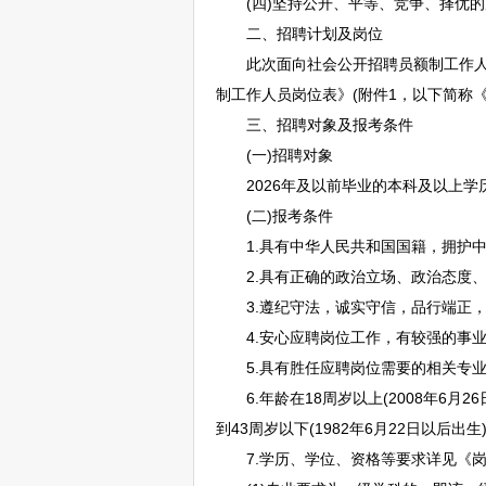
(四)坚持公开、平等、竞争、择优的
二、
招聘
计划及岗位
此次面向社会公开
招聘
员额制工作人
制工作人员岗位表》(附件1，以下简称《
三、
招聘
对象及报考条件
(一)
招聘
对象
2026年及以前毕业的本科及以上学
(二)报考条件
1.具有中华人民共和国国籍，拥护中
2.具有正确的政治立场、政治态度、
3.遵纪守法，诚实守信，品行端正，
4.安心应聘岗位工作，有较强的事业
5.具有胜任应聘岗位需要的相关专业知
6.年龄在18周岁以上(2008年6月2
到43周岁以下(1982年6月22日以后出
7.学历、学位、资格等要求详见《岗