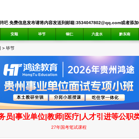
聘吧
免费信息发布请将内容发送到邮箱:3534047802@qq.com或者添加QQ
安顺
毕节
铜仁
六盘水
黔东南
网
>
毕节