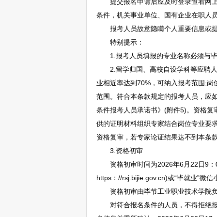
提交报名申请后应及时登录查看网上审
条件，机关
事业单位
、国有企业在职人
报考人员故意隐瞒个人重要信息或提供
特别提示：
1.报考人员填报的专业名称必须与毕
2.留学归国、高校自设学科等应聘人
业相近率达到70%，可纳入报考范围;
范围。符合本条款规定的报考人员，应如
条件报考人员承诺书》(附件5)。资格
供的证明材料组织专家结合岗位专业要
资格复审，若专家论证结果达不到本条
3.资格初审
资格初审时间为2026年6月22日9：0
https：//rsj.bijie.gov.cn)或
资格初审由
毕节
工业职业技术学院
对符合报名条件的人员，不得拒绝报名;对