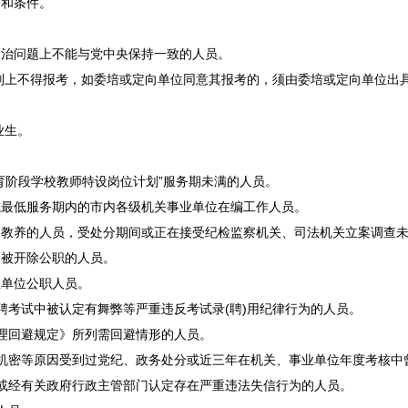
和条件。
治问题上不能与党中央保持一致的人员。
则上不得报考，如委培或定向单位同意其报考的，须由委培或定向单位出
业生。
育阶段学校
教师
特设岗位计划”服务期未满的人员。
或最低服务期内的市内各级机关
事业单位
在编工作人员。
教养的人员，受处分期间或正在接受纪检监察机关、司法机关立案调查未
被开除公职的人员。
业单位
公职人员。
聘
考试中被认定有舞弊等严重违反考试录(聘)用纪律行为的人员。
理回避规定》所列需回避情形的人员。
机密等原因受到过党纪、政务处分或近三年在机关、
事业单位
年度考核中曾
或经有关政府行政主管部门认定存在严重违法失信行为的人员。