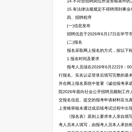
14.不符合
招聘
岗位所需资格条件的
15.有法律法规规定不得聘用到
事业
四、
招聘
程序
(一)信息发布
招聘
信息于2026年6月17日在
毕节
(二)报名
报名采取网上报名的方式，按以下程
1.报名时间及要求
报考人员须在2026年6月22日9：00至
行报名。实名认证登录后填写完整的基
并在网上报名系统中签署《诚信报考承诺
院2026年面向社会公开
招聘
员额制工作
交报名信息。提交的报考申请材料应当
上资格审核未通过或后续考试过程中出
《报名表》原则上要求本人亲自填写相
考人员本人填写，由报考人员本人承担