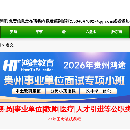
聘吧
免费信息发布请将内容发送到邮箱:3534047802@qq.com或者添加QQ
安顺
毕节
铜仁
六盘水
黔东南
网
>
遵义