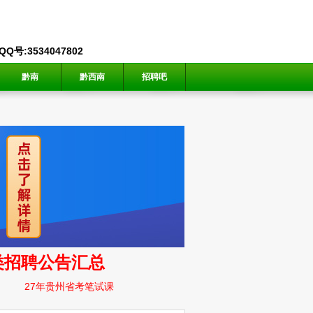
号:3534047802
黔南
黔西南
招聘吧