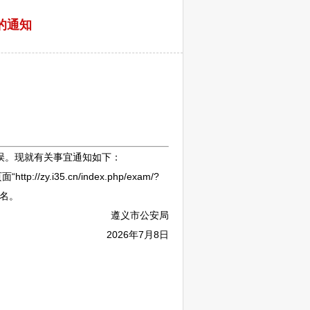
的通知
误。现就有关事宜通知如下：
/zy.i35.cn/index.php/exam/?
排名。
遵义
市公安局
2026年7月8日