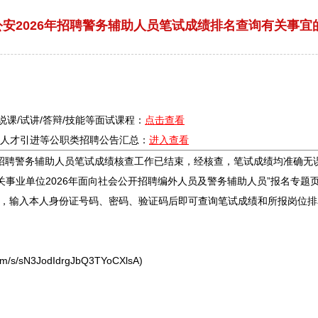
公安2026年招聘警务辅助人员笔试成绩排名查询有关事宜
/说课/试讲/答辩/技能等面试课程：
点击查看
疗/人才引进等公职类
招聘
公告汇总：
进入查看
招聘
警务辅助人员笔试成绩核查工作已结束，经核查，笔试成绩均准确无
关
事业单位
2026年面向社会公开
招聘
编外人员及警务辅助人员”报名专题页面“http:/
成绩查询”，输入本人身份证号码、密码、验证码后即可查询笔试成绩和所报岗位
/s/sN3JodIdrgJbQ3TYoCXlsA)