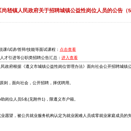
州区尚嵇镇人民政府关于招聘城镇公益性岗位人员的公告（5
/说课/试讲/答辩/技能等面试课程：
点击查看
疗/人才引进等公职类
招聘
公告汇总：
进入查看
人民政府根据《
遵义
市城镇公益性岗位管理办法》面向社会公开
招聘
城镇
的原则，面向社会，公开
招聘
，择优聘用。
助岗位人员5名(见附件1)，限
遵义
市户籍。
愿望，被公共就业服务机构认定为就业困难人员或零就业家庭成员的