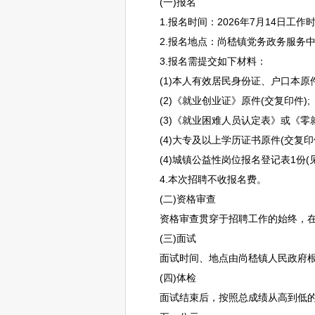
(一)报名
1.报名时间：2026年7月14日工作时间(上午
2.报名地点：尚嵇镇党务政务服务中心(政
3.报名需提交如下材料：
(1)本人有效居民身份证、户口本原件(
(2)《就业创业证》原件(交复印件);
(3)《就业困难人员认定表》或《零就
(4)大专及以上学历证书原件(交复印件
(4)城镇公益性岗位报名登记表1份(见
4.本次
招聘
不收报名费。
(二)资格审查
资格审查贯穿于
招聘
工作的始终，
(三)面试
面试时间、地点由尚嵇镇人民政府根
(四)体检
面试结束后，按照总成绩从高到低的