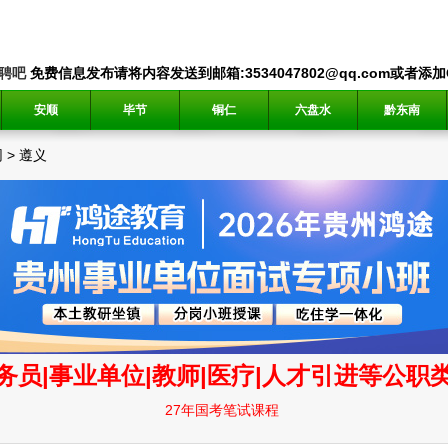
聘吧
免费信息发布请将内容发送到邮箱:3534047802@qq.com或者添加QQ
安顺
毕节
铜仁
六盘水
黔东南
网
>
遵义