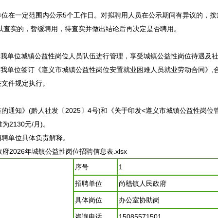
在一定范围内公示5个工作日。对拟聘用人员在公示期间有异议的，按
以查实的，暂缓聘用，待查实并做出结论后再决定是否聘用。
我单位城镇公益性岗位人员队伍进行管理，享受城镇公益性岗位待遇及
我单位签订《
遵义
市城镇公益性岗位安置就业困难人员就业劳动合同》,
关文件规定执行。
知》(黔人社发〔2025〕4号)和《关于印发<
遵义
市城镇公益性岗位管
为2130元/月)。
招聘
单位具体负责解释。
2026年城镇公益性岗位
招聘
信息表.xlsx
序号
1
招聘
单位
尚嵇镇人民政府
具体岗位
办公室协助岗
咨询电话
15085571501