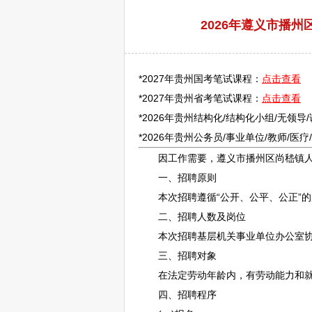
2026年遵义市播
*2027年贵州国考笔试课程：
点击查看
*2027年贵州省考笔试课程：
点击查看
*2026年贵州结构化/结构化小组/无领导
*2026年贵州
公务员
/
事业单位
/
教师
/医
因工作需要，
遵义
市播州区尚嵇镇
一、
招聘
原则
本次
招聘
遵循“公开、公平、公正”
二、
招聘
人数及岗位
本次
招聘
基层机关
事业单位
办公室协
三、
招聘
对象
在法定劳动年龄内，有劳动能力和就业
四、
招聘
程序