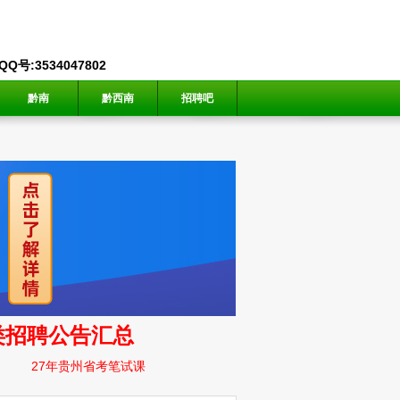
号:3534047802
黔南
黔西南
招聘吧