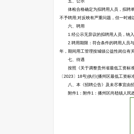
五、公示
体检合格确定为拟聘用人员，拟聘单位
不予聘用;对反映有严重问题，但一时难
六、聘用
1.经公示无异议的拟聘用人员，纳入
2.聘用期限：符合条件的聘用人员与
年，期间用工管理按城镇公益性岗位有
七、待遇
按照《关于调整贵州省最低工资标准的通
〔2023〕18号)执行(播州区最低工资标准
八、本《
招聘
公告》及未尽事宜由
附件1：附件1：播州区尚嵇镇人民政府