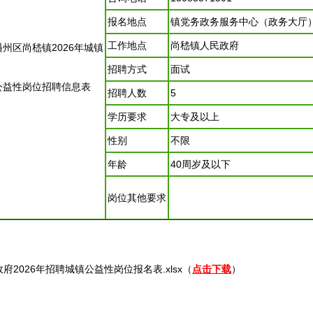
报名地点
镇党务政务服务中心（政务大厅
工作地点
尚嵇镇人民政府
播州区尚嵇镇2026年城镇
招聘
方式
面试
公益性岗位
招聘
信息表
招聘
人数
5
学历要求
大专及以上
性别
不限
年龄
40周岁及以下
岗位其他要求
2026年
招聘
城镇公益性岗位报名表.xlsx（
点击下载
）