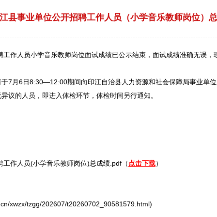
年印江县事业单位公开招聘工作人员（小学音乐教师岗位）
聘
工作人员小学音乐
教师
岗位面试成绩已公示结束，面试成绩准确无误，现
6日8:30—12:00期间向
印江
自治县人力资源和社会保障局
事业单位
无异议的人员，即进入体检环节，体检时间另行通知。
聘
工作人员(小学音乐
教师
岗位)总成绩.pdf（
点击下载
）
/xwzx/tzgg/202607/t20260702_90581579.html)