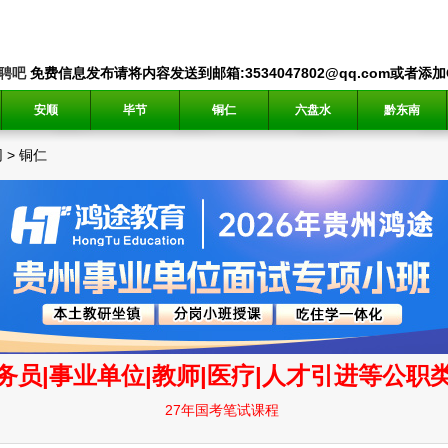
聘吧
免费信息发布请将内容发送到邮箱:3534047802@qq.com或者添加QQ
安顺
毕节
铜仁
六盘水
黔东南
网
>
铜仁