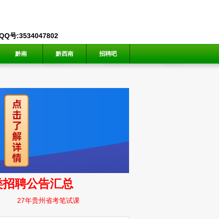
号:3534047802
黔南
黔西南
招聘吧