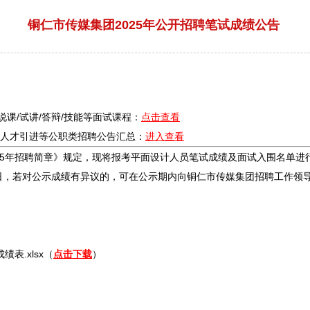
铜仁市传媒集团2025年公开招聘笔试成绩公告
/说课/试讲/答辩/技能等面试课程：
点击查看
疗/人才引进等公职类
招聘
公告汇总：
进入查看
5年
招聘
简章》规定，现将报考平面设计人员笔试成绩及面试入围名单进
7日，若对公示成绩有异议的，可在公示期内向
铜仁
市传媒集团
招聘
工作领
绩表.xlsx（
点击下载
）