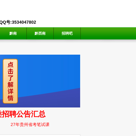
号:3534047802
黔南
黔西南
招聘吧