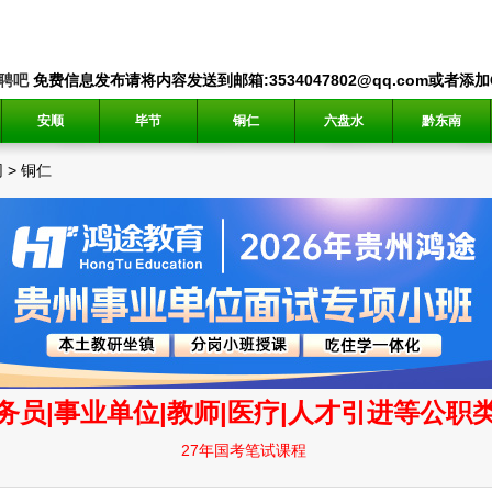
聘吧
免费信息发布请将内容发送到邮箱:3534047802@qq.com或者添加QQ
安顺
毕节
铜仁
六盘水
黔东南
网
>
铜仁