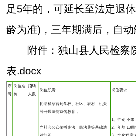
足5年的，可延长至法定退
龄为准)，三年期满后，自
附件：
独山
县人民检察院
表.docx
序
岗位名
招聘
岗位职责
岗位要求
号
称
人数
协助检察官到学校、社区、农村、机关
等开展法制宣传教育，
1、性别:不限;
向社会公众传播宪法、民法典等基础法
2、年龄:18周
律知识，
3、文化程度: