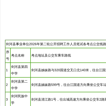
剑河
县
事业单位
2026年第二轮公开
招聘
工作人员笔试各考点公交线
序
考点名称
考点地址及公交车乘车路线
号
剑河
县第四
1
剑河
县姊妹路与320国道交叉口北140米，往
台江
国
中学
剑河
县第二
2
剑河
县姊妹路599号，往
台江
国道方向乘坐公交车1
中学
剑河
民族中
3
剑河
县清江路1号，往出城高速方向乘坐公交车2路
学