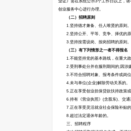
业证》需在系统公示3个工作日以上，请
创业服务中心进行办理。
（二）
招聘
原则
1.坚持德才兼备、任人唯贤的原则
2.坚持公开、平等、竞争、择优的原
3.坚持按需设岗、按岗
招聘
的原则
（三）有下列情形之一者不得报名
1.不能坚持党的基本路线，在重大政
2.受刑事处分并在服刑期间的;因涉
3.不符合
招聘
对象、报考条件或岗
4.未与单位(企业)解除劳动关系的。
5.正在享受创业担保贷款扶持政策或
6.持有《营业执照》(含股东)、交通
7.正在享受灵活就业社会保险补贴
8.超过法定退休年龄的。
三、
招聘
程序