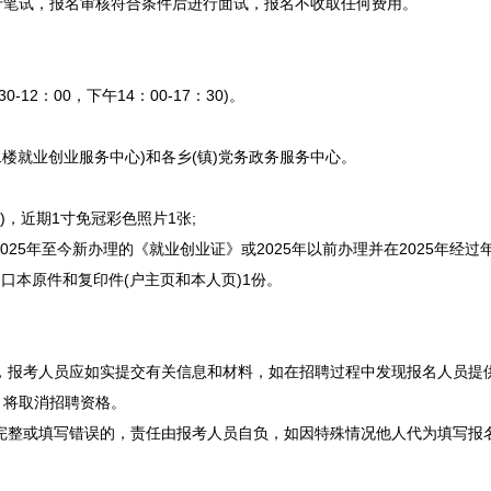
行笔试，报名审核符合条件后进行面试，报名不收取任何费用。
-12：00，下午14：00-17：30)。
二楼就业创业服务中心)和各乡(镇)党务政务服务中心。
)，近期1寸免冠彩色照片1张;
025年至今新办理的《就业创业证》或2025年以前办理并在2025年经过
口本原件和复印件(户主页和本人页)1份。
，报考人员应如实提交有关信息和材料，如在
招聘
过程中发现报名人员提
，将取消
招聘
资格。
完整或填写错误的，责任由报考人员自负，如因特殊情况他人代为填写报