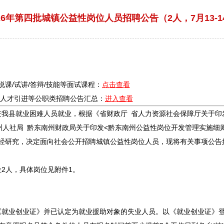
26年第四批城镇公益性岗位人员招聘公告（2人，7月13-
/说课/试讲/答辩/技能等面试课程：
点击查看
疗/人才引进等公职类
招聘
公告汇总：
进入查看
县就业困难人员就业，根据《省财政厅 省人力资源社会保障厅关于印发
州人社局
黔东南
州财政局关于印发<
黔东南
州公益性岗位开发管理实施细则
，经研究，决定面向社会公开
招聘
城镇公益性岗位人员，现将有关事项公告
2人，具体岗位见附件1。
《就业创业证》并已认定为就业援助对象的失业人员。以《就业创业证》