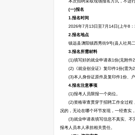
本次
招聘
采取现场报名方式，不进
(一)报名
1.
报名时间
2026年7月13日至7月14日(上午8：30
2.
报名地点
镇远
县㵲阳镇
西秀
街9号(县人社局
3
.
报名所需材料
(1)填写好的就业申请表1份(见附件2
(2)《就业创业证》复印件1份(需为2
(3)本人身份证原件及复印件1份、户
4
.
报名注意事项
(1)报考人员限报一个岗位。
(2)资格审查贯穿于
招聘
工作全过程
况的，无论在哪个环节发现，一经查实
(3)就业申请表填写信息不真实、不
报考人员本人承担相关责任。