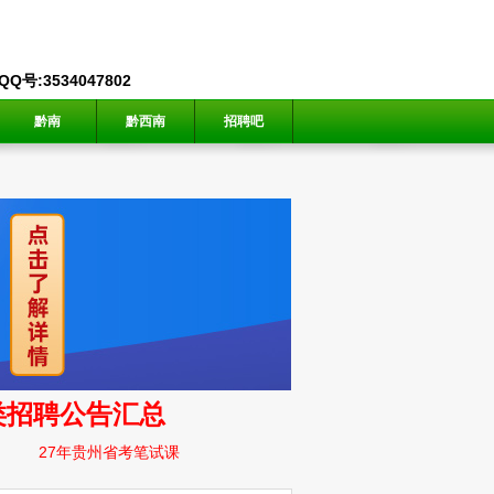
号:3534047802
黔南
黔西南
招聘吧