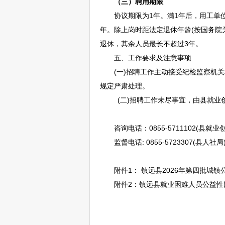
（三）聘用期限
协议期限为1年。满1年后，用工单位
年。除上岗时距法定退休年龄(按国务院
退休，其余人员最长不超过3年。
五、工作要求及注意事项
(一)
招聘
工作主动接受纪检监察机关
规定严肃处理。
(二)
招聘
工作未尽事宜，由县就业
咨询电话：0855-5711102(县就业
监督电话: 0855-5723307(县人社局
附件1：
镇远
县2026年第四批城镇
附件2：
镇远
县就业困难人员公益性岗