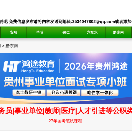
聘吧
免费信息发布请将内容发送到邮箱:3534047802@qq.com或者添加QQ
安顺
毕节
铜仁
六盘水
黔东南
网
>
黔东南