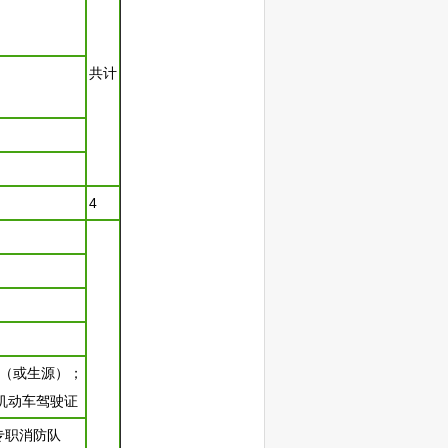
共计
4
（或生源）；
机动车驾驶证
专职消防队