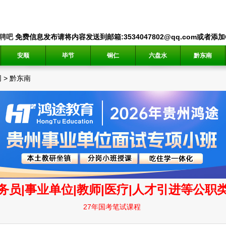
聘吧
免费信息发布请将内容发送到邮箱:3534047802@qq.com或者添加QQ
安顺
毕节
铜仁
六盘水
黔东南
网
>
黔东南