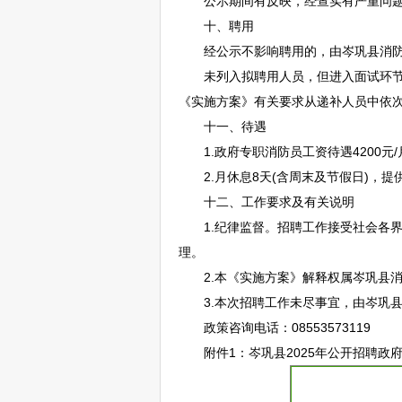
公示期间有反映，经查实有严重问题影
十、聘用
经公示不影响聘用的，由
岑巩
县消
未列入拟聘用人员，但进入面试环节，
《实施方案》有关要求从递补人员中依
十一、待遇
1.政府专职消防员工资待遇4200元/月
2.月休息8天(含周末及节假日)，提
十二、工作要求及有关说明
1.纪律监督。
招聘
工作接受社会各
理。
2.本《实施方案》解释权属
岑巩
县
3.本次
招聘
工作未尽事宜，由
岑巩
政策咨询电话：08553573119
附件1：
岑巩
县2025年公开
招聘
政府