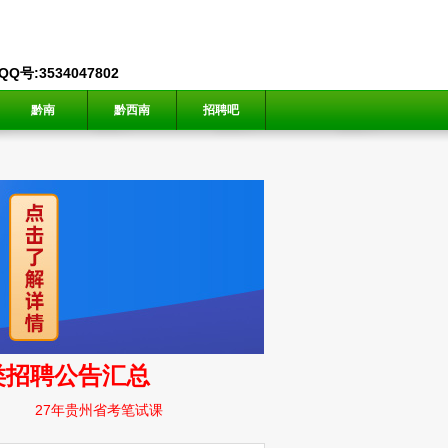
号:3534047802
黔南
黔西南
招聘吧