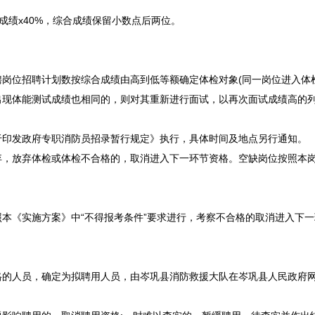
成绩x40%，综合成绩保留小数点后两位。
聘
岗位
招聘
计划数按综合成绩由高到低等额确定体检对象(同一岗位进入体
出现体能测试成绩也相同的，则对其重新进行面试，以再次面试成绩高的列
发政府专职消防员招录暂行规定》执行，具体时间及地点另行通知。
放弃体检或体检不合格的，取消进入下一环节资格。空缺岗位按照本岗
《实施方案》中“不得报考条件”要求进行，考察不合格的取消进入下一
的人员，确定为拟聘用人员，由
岑巩
县消防救援大队在
岑巩
县人民政府