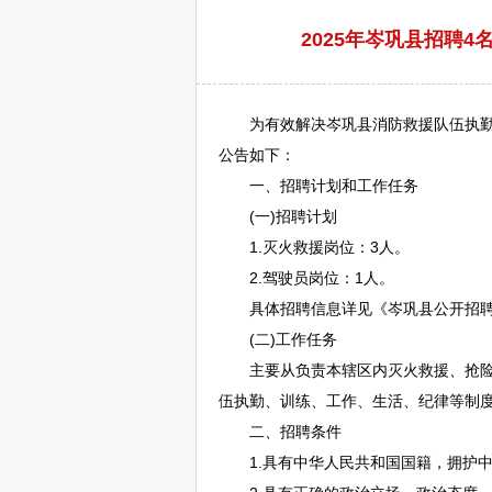
2025年岑巩县招聘4
为有效解决
岑巩
县消防救援队伍执
公告如下：
一、
招聘
计划和工作任务
(一)
招聘
计划
1.灭火救援岗位：3人。
2.驾驶员岗位：1人。
具体
招聘
信息详见《
岑巩
县公开
招
(二)工作任务
主要从负责本辖区内灭火救援、抢险救
伍执勤、训练、工作、生活、纪律等制
二、
招聘
条件
1.具有中华人民共和国国籍，拥护中