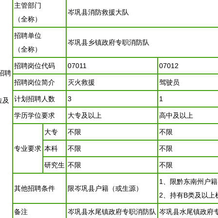
主管部门
岑巩
县消防救援大队
（全称）
招聘
单位
岑巩
县乡镇政府专职消防队
（全称）
招聘
岗位代码
07011
07012
招聘
招聘
岗位简介
灭火救援
驾驶员
计划
招聘
人数
3
1
位及
学历学位要求
大专及以上
高中及以上
大专
不限
不限
专业要求
本科
不限
不限
研究生
不限
不限
1、限
黔东南
州户籍
其他
招聘
条件
限
岑巩
县户籍（或生源）
2、持有B类及以上
备注
岑巩
县水尾镇政府专职消防队
岑巩
县水尾镇政府