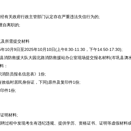
经有关政府行政主管部门认定存在严重违法失信行为的;
自离职的;
及所需提交材料
日至2025年10月10日(上午8:30-11:30，下午14:50-17:30);
县消防救援大队大园北路消防救援站办公室现场提交报名材料(
岑巩
县㵲水
料：
职消防员报名信息表》1份;
效临时居民身份证，下同)原件及复印件1份;
件1份;
证明材料;
招聘
过程中发现考生有违纪违规、提供学历、资格证书、证明等虚假材料