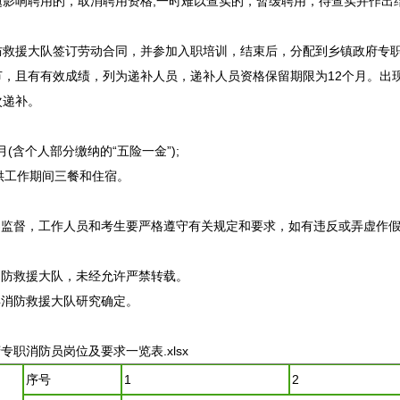
响聘用的，取消聘用资格;一时难以查实的，暂缓聘用，待查实并作出
防救援大队签订劳动合同，并参加入职培训，结束后，分配到乡镇政府专
且有有效成绩，列为递补人员，递补人员资格保留期限为12个月。出
次递补。
(含个人部分缴纳的“五险一金”);
供工作期间三餐和住宿。
界监督，工作人员和考生要严格遵守有关规定和要求，如有违反或弄虚作
消防救援大队，未经允许严禁转载。
县消防救援大队研究确定。
专职消防员岗位及要求一览表.xlsx
序号
1
2