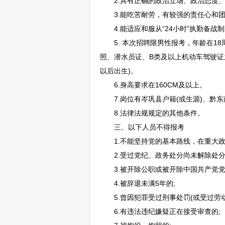
2.具有正确的政治立场、政治态度、
3.能吃苦耐劳，有较强的责任心和团
4.能适应和服从“24小时”执勤备战
5. 本次
招聘
限男性报考，年龄在18周
照、潜水员证、B类及以上机动车驾驶证之
以后出生)。
6.身高要求在160CM及以上。
7.岗位有
岑巩
县户籍(或生源)、
黔东
8.法律法规规定的其他条件。
三、以下人员不得报考
1.不能坚持党的基本路线，在重大政
2.受过党纪、政务处分尚未解除处分
3.被开除公职或被开除中国共产党党
4.被辞退未满5年的;
5.曾因犯罪受过刑事处罚(或受过劳动
6.有违法违纪嫌疑正在接受审查的;