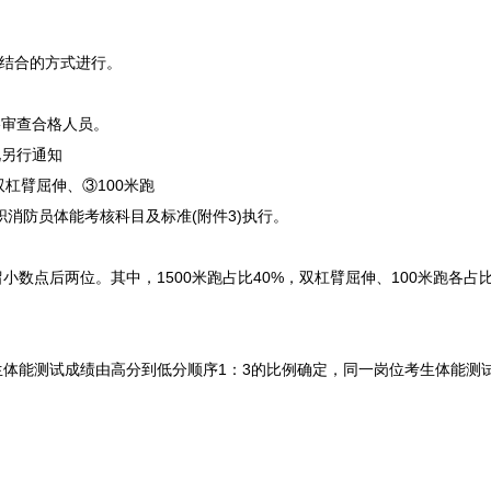
结合的方式进行。
审查合格人员。
另行通知
杠臂屈伸、③100米跑
职消防员体能考核科目及标准(附件3)执行。
后两位。其中，1500米跑占比40%，双杠臂屈伸、100米跑各占比3
生体能测试成绩由高分到低分顺序1：3的比例确定，同一岗位考生体能测