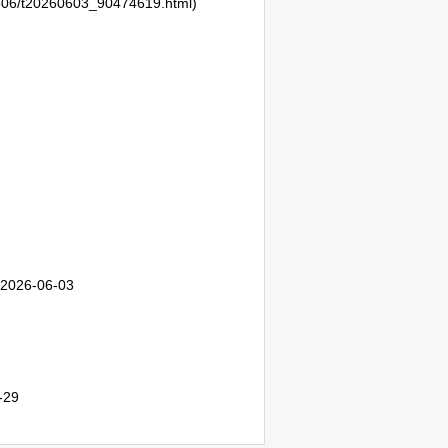
06/t20260603_90474619.html)
2026-06-03
-29