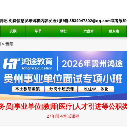
聘吧
免费信息发布请将内容发送到邮箱:3534047802@qq.com或者添加QQ
安顺
毕节
铜仁
六盘水
黔东南
网
>
贵阳