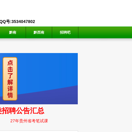
号:3534047802
黔南
黔西南
招聘吧