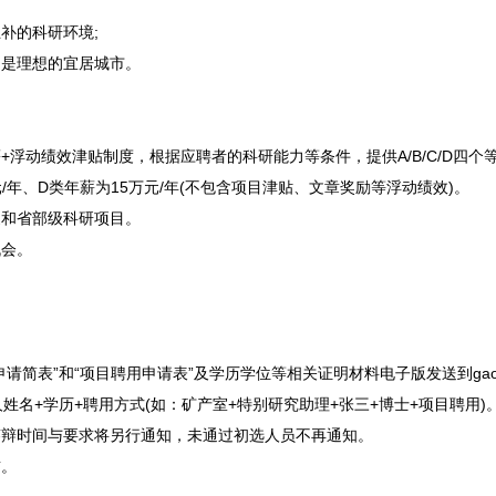
补的科研环境;
，是理想的宜居城市。
动绩效津贴制度，根据应聘者的科研能力等条件，提供A/B/C/D四个等
元/年、D类年薪为15万元/年(不包含项目津贴、文章奖励等浮动绩效)。
和省部级科研项目。
会。
”和“项目聘用申请表”及学历学位等相关证明材料电子版发送到gaowei@mai
名+学历+聘用方式(如：矿产室+特别研究助理+张三+博士+项目聘用)
辩时间与要求将另行通知，未通过初选人员不再通知。
前。