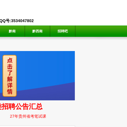
号:3534047802
黔南
黔西南
招聘吧