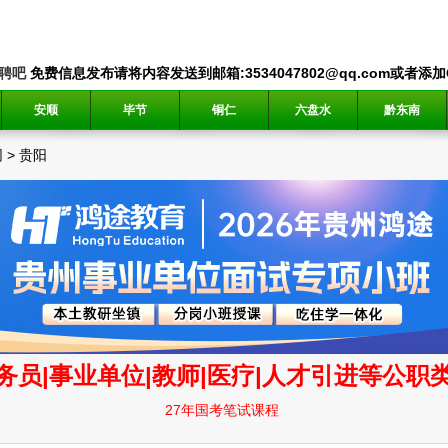
聘吧
免费信息发布请将内容发送到邮箱:3534047802@qq.com或者添加QQ
安顺
毕节
铜仁
六盘水
黔东南
网
>
贵阳