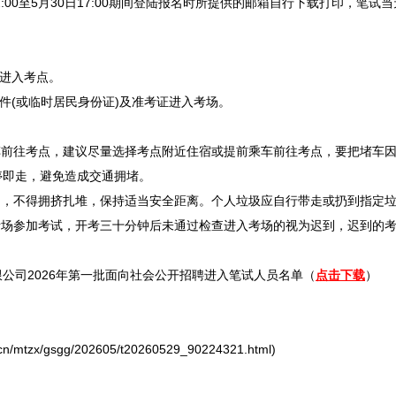
00至5月30日17:00期间登陆报名时所提供的邮箱自行下载打印，笔
进入考点。
(或临时居民身份证)及准考证进入考场。
前往考点，建议尽量选择考点附近住宿或提前乘车前往考点，要把堵车因
停即走，避免造成交通拥堵。
，不得拥挤扎堆，保持适当安全距离。个人垃圾应自行带走或扔到指定垃
场参加考试，开考三十分钟后未通过检查进入考场的视为迟到，迟到的考
公司2026年第一批面向社会公开
招聘
进入笔试人员名单（
点击下载
）
mtzx/gsgg/202605/t20260529_90224321.html)