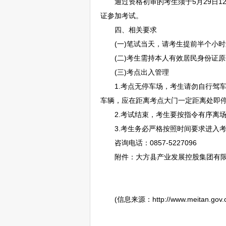
通过资格初审的考生须于5月29日12:
证参加考试。
四、相关要求
(一)笔试当天，请考生提前半个小时
(二)考生需持本人有效居民身份证原件
(三)考点出入管理
1.考点无停车场，考生请勿自行驾车
车辆，应在距离考点大门一定距离处即
2.考试结束，考生要按指令有序离场
3.考生务必严格按照时间要求进入考
咨询电话：0857-5227096
附件：
大方
县产业发展控股集团有限
(信息来源：http://www.meitan.gov.cn/