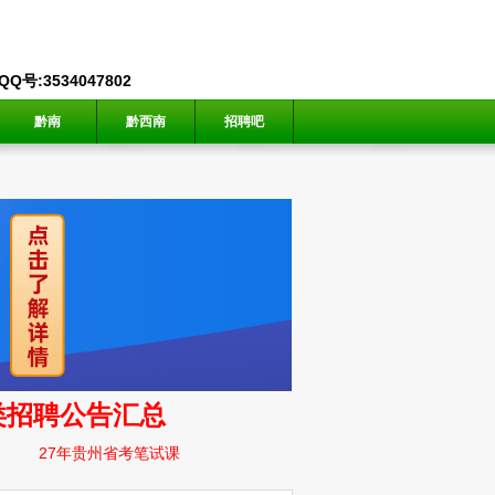
号:3534047802
黔南
黔西南
招聘吧