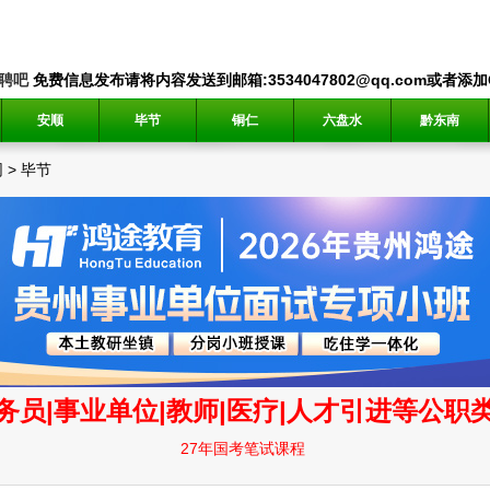
聘吧
免费信息发布请将内容发送到邮箱:3534047802@qq.com或者添加QQ
安顺
毕节
铜仁
六盘水
黔东南
网
>
毕节