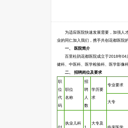
为适应医院快速发展需要，加强人才
业的同仁加入我们，携手共创花都医院
一、 医院简介
百里杜鹃
花都医院成立于2018年0
健科、中医科、医学检验科、医学影像科
二、
招聘
岗位及要求
职
招
专业要求
位
职位
聘
学历要
代
名称
人
求
大专
码
数
执业儿科
大专及
01
1
临床医学