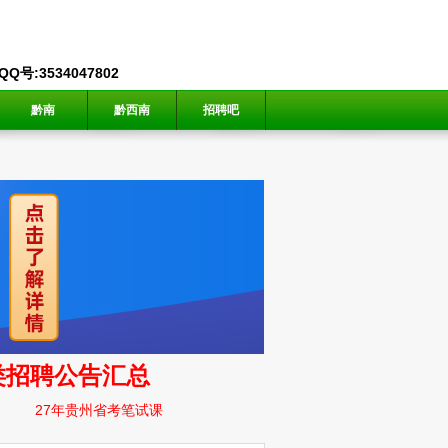
号:3534047802
黔南
黔西南
招聘吧