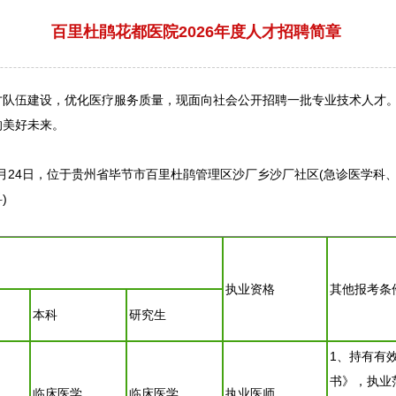
百里杜鹃花都医院2026年度人才招聘简章
队伍建设，优化医疗服务质量，现面向社会公开
招聘
一批专业技术人才
的美好未来。
4月24日，位于贵州省
毕节
市
百里杜鹃
管理区沙厂乡沙厂社区(急诊医学科、
)
执业资格
其他报考条
本科
研究生
1、持有有
书》，执业
临床医学
临床医学
执业医师