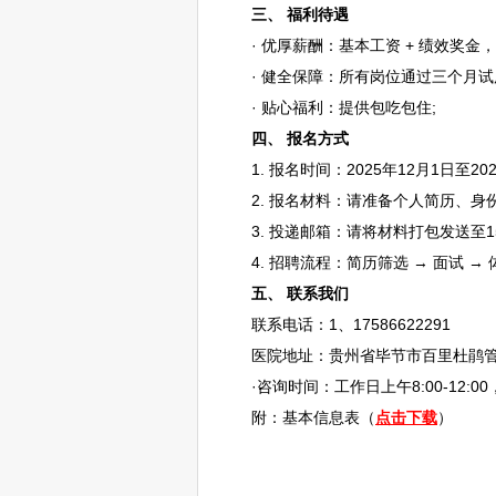
三、 福利待遇
· 优厚薪酬：基本工资 + 绩效奖金
· 健全保障：所有岗位通过三个月试用
· 贴心福利：提供包吃包住;
四、 报名方式
1. 报名时间：2025年12月1日至202
2. 报名材料：请准备个人简历、身
3. 投递邮箱：请将材料打包发送至1584
4.
招聘
流程：简历筛选 → 面试 → 
五、 联系我们
联系电话：1、17586622291
医院地址：贵州省
毕节
市
百里杜鹃
·咨询时间：工作日上午8:00-12:00，下午
附：基本信息表（
点击下载
）