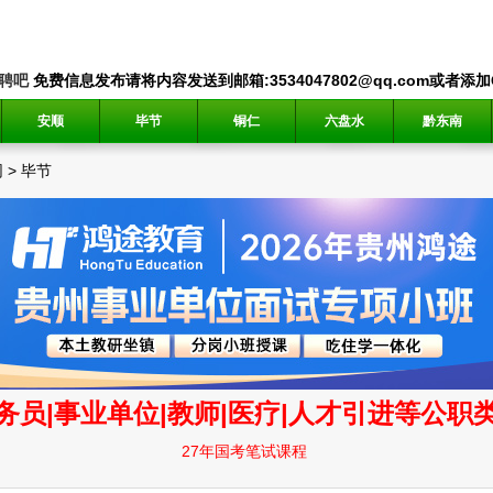
聘吧
免费信息发布请将内容发送到邮箱:3534047802@qq.com或者添加QQ
安顺
毕节
铜仁
六盘水
黔东南
网
>
毕节