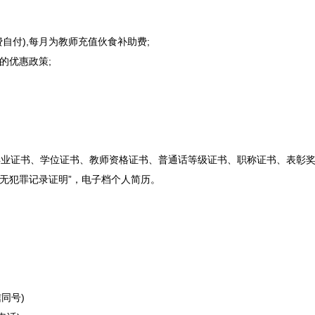
自付),每月为
教师
充值伙食补助费;
的优惠政策;
业证书、学位证书、
教师
资格证书、普通话等级证书、职称证书、表彰奖
“无犯罪记录证明”，电子档个人简历。
信同号)