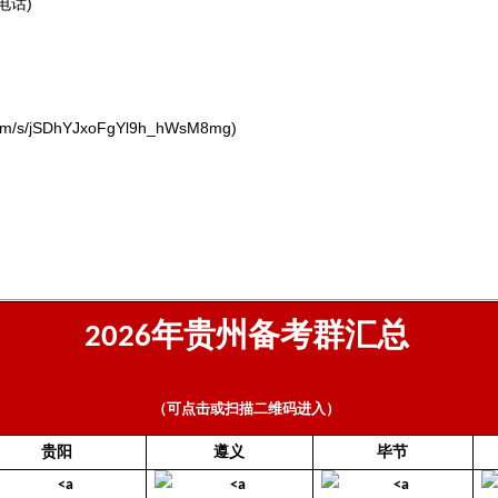
电话)
/s/jSDhYJxoFgYl9h_hWsM8mg)
年贵州备考群汇总
2026
（可点击或扫描二维码进入）
贵阳
遵义
毕节