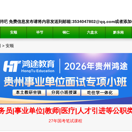
聘吧
免费信息发布请将内容发送到邮箱:3534047802@qq.com或者添加QQ
安顺
毕节
铜仁
六盘水
黔东南
网
>
安顺