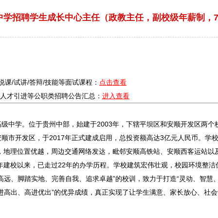
圣中学招聘学生成长中心主任（政教主任，副校级年薪制，7月
/说课/试讲/答辩/技能等面试课程：
点击查看
疗/人才引进等公职类
招聘
公告汇总：
进入查看
级中学。位于贵州中部，始建于2003年，下辖
平坝
区和
安顺
开发区两个
安顺
市开发区，于2017年正式建成启用，总投资额高达3亿元人民币。学校
侧，地理位置优越，周边交通网络发达，毗邻
安顺
高铁站、
安顺
西客运站以
3年建校以来，已走过22年的办学历程。学校建筑宏伟壮观，校园环境整洁
高远、脚踏实地、完善自我、追求卓越”的校训，致力于打造“灵动、智慧
进高出、高进优出”的优异成绩，真正实现了让学生满意、家长放心、社