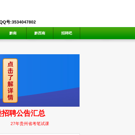
号:3534047802
黔南
黔西南
招聘吧