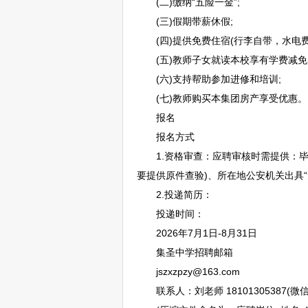
(二)缴纳“五险一金”;
(三)假期带薪休假;
(四)提供免费住宿(行李自带，水电费
(五)
教师
子女就读本校享有学费减免
(六)支持帮助参加进修和培训;
(七)
教师
购买本集团房产享受优惠。
报名
报名方式
1.资格审查：应聘审核时需提供：毕
要提供原件查验)、所在地公安机关出具
2.投递简历：
投递时间：
2026年7月1日-8月31日
集圣中学
招聘
邮箱
jszxzpzy@163.com
联系人：刘老师 18101305387(微