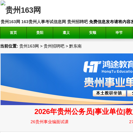
贵州163网
163贵州人事考试信息网
贵州招聘吧
免费信息发布请将内容发送到邮
首页
贵阳
遵义
安顺
毕节
当前位置:
贵州163网
>
贵州招聘吧
>
黔东南