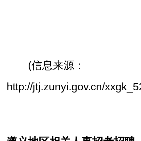
(信息来源：
http://jtj.zunyi.gov.cn/xxg