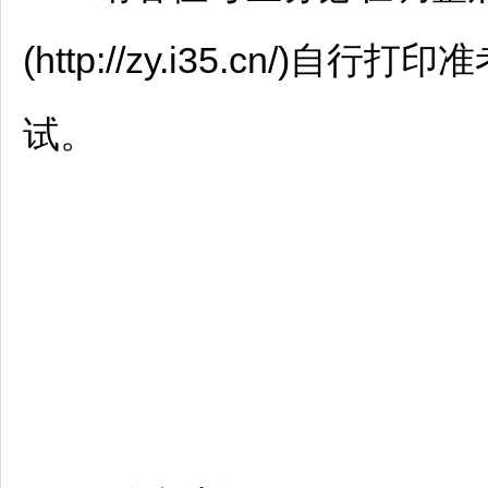
(http://zy.i35.cn/
试。