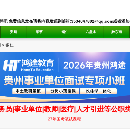
聘吧
免费信息发布请将内容发送到邮箱:3534047802@qq.com或者添加QQ
安顺
毕节
铜仁
六盘水
黔东南
网
>
铜仁