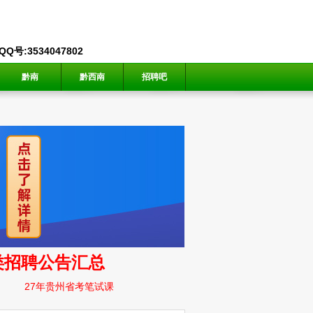
号:3534047802
黔南
黔西南
招聘吧