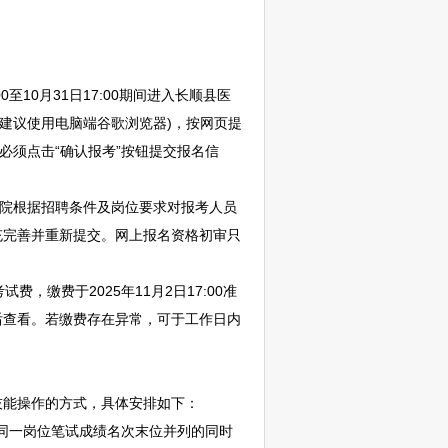
10月31日17:00期间进入
长顺
县医
t/1716(建议使用电脑端谷歌浏览器)，按网页提
必须点击“确认报考”按钮提交报名信
院根据
招聘
条件及岗位要求对报考人员
充完善并重新提交。网上报名资格初审只
，缴费于2025年11月2日17:00准
后查看。若缴费存在异常，可于工作日内
能操作的方式，具体安排如下：
，同一岗位笔试成绩名次末位并列的同时