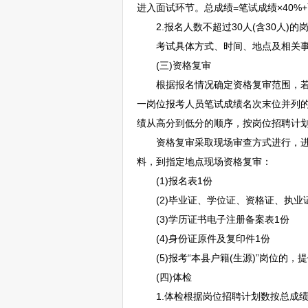
进入面试环节。总成绩=笔试成绩×40%+
2.报名人数不超过30人(含30人)
考试具体方式、时间、地点及相关事
(三)资格复审
根据报名情况确定资格复审范围，若开
一岗位报考人员笔试成绩名次末位并列
绩从高分到低分的顺序，按岗位
招聘
计
资格复审采取现场审查方式进行，进入
料，到指定地点现场资格复审：
(1)报名表1份
(2)毕业证、学位证、资格证、执业
(3)学历证书电子注册备案表1份
(4)身份证原件及复印件1份
(5)报考“本县户籍(生源)”岗位的
(四)体检
1.体检根据岗位
招聘
计划数按总成