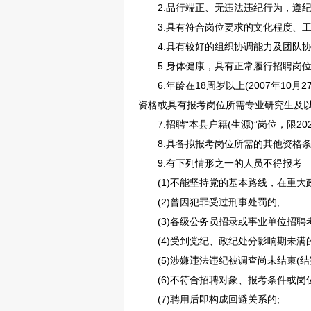
2.品行端正、无违法违纪行为，遵纪
3.具有符合岗位要求的文化程度、工
4.具有较好的组织协调能力及团队协
5.身体健康，具有正常履行
招聘
岗
6.年龄在18周岁以上(2007年10月
资格或具有报考岗位所需专业研究生及以上学
7.
招聘
“本县户籍(生源)”岗位，限20
8.具备拟报考岗位所需的其他资格条
9.有下列情形之一的人员不得报考
(1)不能坚持党的基本路线，在重大政
(2)曾因犯罪受过刑事处罚的;
(3)各级
公务员
招录或
事业单位
招聘
(4)受到党纪、政纪处分影响期未满的
(5)涉嫌违法违纪被调查尚未结束(结案
(6)不符合
招聘
对象、报考条件或岗
(7)聘用后即构成回避关系的;