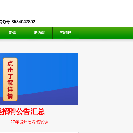
号:3534047802
黔南
黔西南
招聘吧