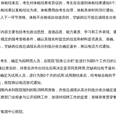
。体检结束后，考生对体检结果有异议的，考生应在接到体检结果通知5个
体检结果以复检结论为准。体检费用由考生自理，体检具体时间另行通知
入下一环节资格。体检不合格或自动放弃的，空缺岗位可按总成绩名次依
容主要包括考生政治思想、道德品质、能力素质、学习和工作表现、遵
合规定的报考资格条件，确认其报名时提交的信息和材料是否真实、准确
空缺岗位按总成绩从高分到低分依次确定递补，将以电话方式通知。
生，确定为拟聘用人员，在医院“院务公示栏”处进行为期5个工作日的
难以查实的，待查实并作出结论后再决定是否同意聘用;空缺岗位给予递补
定为试用人员，进行为期2个月的试用;试用期结束后，经考核合格的予
员，医院将以电话形式通知。
内未到医院报到的取消聘用资格，并按总成绩从高分到低分依次确定
监察部门全程参与公开
招聘
工作，加强对
招聘
工作的监督，资格审查贯穿
。
疗集团中心医院。