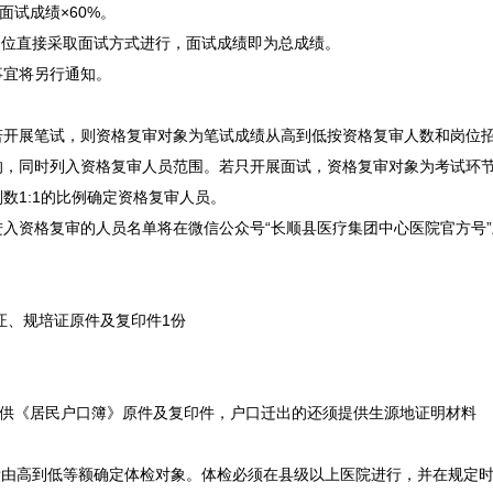
面试成绩×60%。
的岗位直接采取面试方式进行，面试成绩即为总成绩。
宜将另行通知。
展笔试，则资格复审对象为笔试成绩从高到低按资格复审人数和岗位
的，同时列入资格复审人员范围。若只开展面试，资格复审对象为考试环
划数1:1的比例确定资格复审人员。
资格复审的人员名单将在微信公众号“
长顺
县医疗集团中心医院官方号
证、规培证原件及复印件1份
，提供《居民户口簿》原件及复印件，户口迁出的还须提供生源地证明材料
绩由高到低等额确定体检对象。体检必须在县级以上医院进行，并在规定