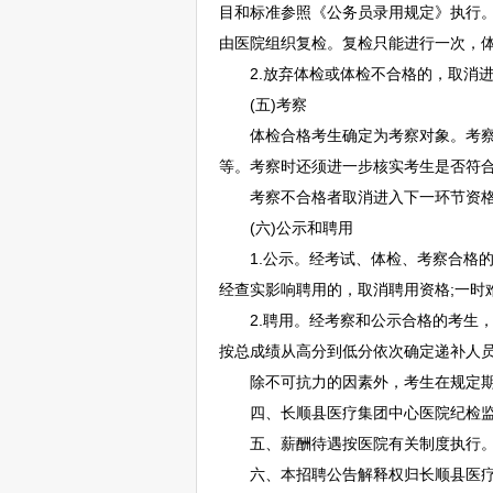
目和标准参照《
公务员
录用规定》执行
由医院组织复检。复检只能进行一次，
2.放弃体检或体检不合格的，取消进
(五)考察
体检合格考生确定为考察对象。考察内
等。考察时还须进一步核实考生是否符
考察不合格者取消进入下一环节资格，
(六)公示和聘用
1.公示。经考试、体检、考察合格的考
经查实影响聘用的，取消聘用资格;一时
2.聘用。经考察和公示合格的考生，确
按总成绩从高分到低分依次确定递补人
除不可抗力的因素外，考生在规定期限
四、
长顺
县医疗集团中心医院纪检
五、薪酬待遇按医院有关制度执行
六、本
招聘
公告解释权归
长顺
县医