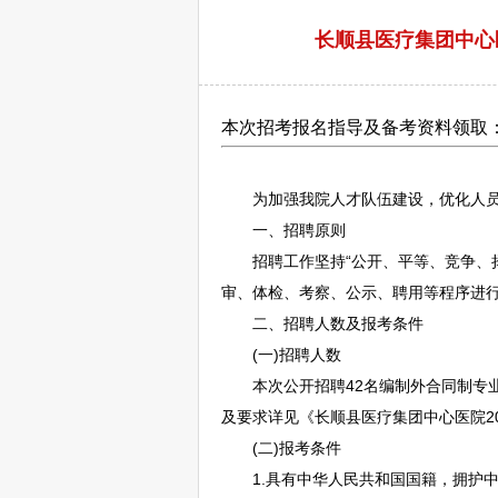
长顺县医疗集团中心医
本次招考报名指导及备考资料领取
为加强我院人才队伍建设，优化人员
一、
招聘
原则
招聘
工作坚持“公开、平等、竞争、
审、体检、考察、公示、聘用等程序进
二、
招聘
人数及报考条件
(一)
招聘
人数
本次公开
招聘
42名编制外合同制专
及要求详见《
长顺
县医疗集团中心医院20
(二)报考条件
1.具有中华人民共和国国籍，拥护中