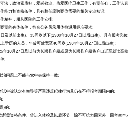
守法，政治素质好，爱岗敬业、热爱医疗卫生工作，有责任心，工作认真
作能力和资格条件，具有胜任应聘职位需要的相关专业知识;
作精神，服从医院的工作安排;
位职责的身体条件，符合
公务员
录用体检通用标准要求;
27日及以前出生)、35周岁以下(1989年10月27日以后出生)。具有报
历的人员，年龄可放宽至40周岁(1984年10月27日以后出生);
25年10月27日及以前为
长顺
县户籍或原为
长顺
县户籍将户口迁至就读高校
件;
治问题上不能与党中央保持一致;
考试中被认定有舞弊等严重违反纪律行为且仍在不得报考期限内的;
;
)的;
位所需资格条件、曾进入体检及以后环节，除不可抗力因素外，因考生本人