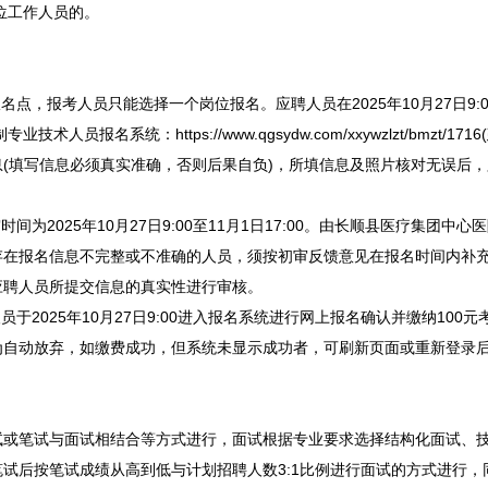
位
工作人员的。
报考人员只能选择一个岗位报名。应聘人员在2025年10月27日9:00至
业技术人员报名系统：https://www.qgsydw.com/xxywzlzt/bmz
(填写信息必须真实准确，否则后果自负)，所填信息及照片核对无误后，
025年10月27日9:00至11月1日17:00。由
长顺
县医疗集团中心医
存在报名信息不完整或不准确的人员，须按初审反馈意见在报名时间内补
应聘人员所提交信息的真实性进行审核。
025年10月27日9:00进入报名系统进行网上报名确认并缴纳100元考试费
为自动放弃，如缴费成功，但系统未显示成功者，可刷新页面或重新登录
笔试与面试相结合等方式进行，面试根据专业要求选择结构化面试、技
笔试后按笔试成绩从高到低与计划
招聘
人数3:1比例进行面试的方式进行