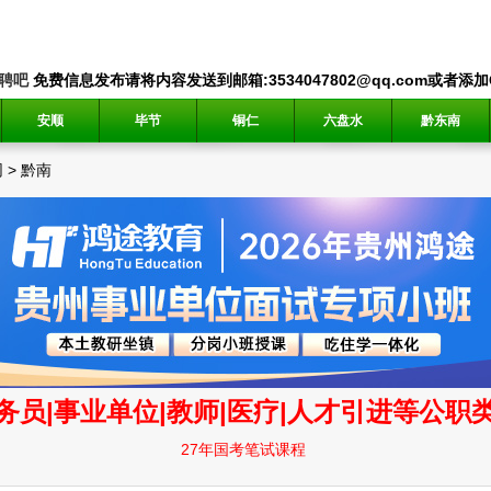
聘吧
免费信息发布请将内容发送到邮箱:3534047802@qq.com或者添加QQ
安顺
毕节
铜仁
六盘水
黔东南
网
>
黔南