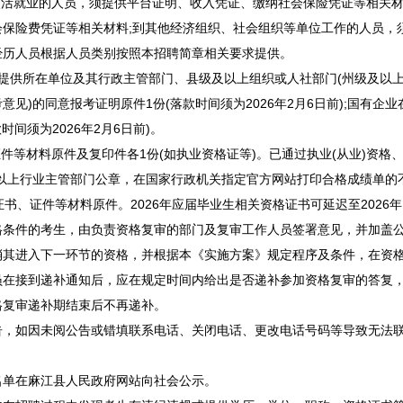
活就业的人员，须提供平台证明、收入凭证、缴纳社会保险凭证等相关材
会保险费凭证等相关材料;到其他经济组织、社会组织等单位工作的人员，
经历人员根据人员类别按照本
招聘
简章相关要求提供。
提供所在单位及其行政主管部门、县级及以上组织或人社部门(州级及以
见)的同意报考证明原件1份(落款时间须为2026年2月6日前);国有企
间须为2026年2月6日前)。
等材料原件及复印件各1份(如执业资格证等)。已通过执业(从业)资格、
以上行业主管部门公章，在国家行政机关指定官方网站打印合格成绩单的不用
书、证件等材料原件。2026年应届毕业生相关资格证书可延迟至2026年
格条件的考生，由负责资格复审的部门及复审工作人员签署意见，并加盖
消其进入下一环节的资格，并根据本《实施方案》规定程序及条件，在资
员在接到递补通知后，应在规定时间内给出是否递补参加资格复审的答复
格复审递补期结束后不再递补。
如因未阅公告或错填联系电话、关闭电话、更改电话号码等导致无法联
单在
麻江
县人民政府网站向社会公示。