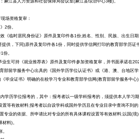
：
麻江
县人力资源和社会保障局会议室(
麻江
县综治中心3楼)。
现场资格复审：
》2份。
效《临时居民身份证》原件及复印件各1份;姓名、性别、民族、出生日
提供，下同)原件及复印件各1份，同时提供学信网打印的教育部学历证书
1份。
业生可持《就业推荐表》原件及复印件参加资格复审，并书面承诺在2026
教育部留学服务中心出具的《国外学历学位认证书》或《港、澳、台地区学
《毕业证书》明确的在校学习专业和教育部学信网(教育部留学服务中心
内学历学位报考的，其中：报考者以一级学科报考的，须提供本人学习期
设置等有效材料;报考者以自设学科或国外学历且在专业目录中查询不到
设置专业的依据、所申请比对专业的所有具体课程设置等有效材料;以国(境
译材料)。
张。