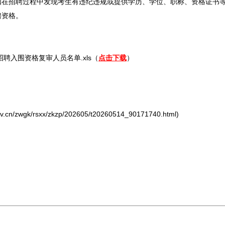
如在
招聘
过程中发现考生有违纪违规或提供学历、学位、职称、资格证书
聘资格。
招聘
入围资格复审人员名单.xls（
点击下载
）
/zwgk/rsxx/zkzp/202605/t20260514_90171740.html)