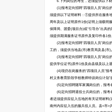
6.下列岗位的考生，还须提供以下材
(1)报考定向
招聘
“四项目人员”岗位
须提供以下证明材料：①提供所在服务地县
周年及以上证明原件1份(证明上须载明
保障局、团委(项目办)或“引导办”出具的
须提供期满服务证书原件及复印件各1份
(2)报考定向
招聘
“四项目人员”岗位
工的，须提供当地县(市)教育局及县(市)
(3)报考定向
招聘
“四项目人员”岗
提供学位证书)原件1份及由县级及以上
(4)现仍在岗服务的“四项目人员”报考
村义务教育阶段学校
教师
特设岗位计划”
(5)定向
招聘
随军家属岗位的，报考
(6)定向
招聘
退役士兵岗位的，报考
者还须提供应征入伍地的有关证明材料(
南
州内应征入伍的服兵役人员。县<市>