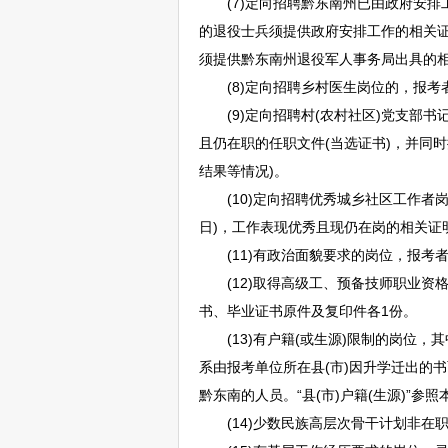
(7)定向
招聘
黔东南
州已由政府安排工
的退役士兵须提供政府安排工作的相关证明
须提供
黔东南
州退役军人事务局出具的
(8)定向
招聘
乡村医生岗位的，报考
(9)定向
招聘
村(农村社区)党支部书
且仍在职的任职文件(当选证书)，并同
结果等情况)。
(10)定向
招聘
优秀城乡社区工作者岗
日)，工作表现优秀且现仍在岗的相关证
(11)有政治面貌要求的岗位，报考者
(12)取得高级工、预备技师职业资
书、毕业证书原件及复印件各1份。
(13)有户籍(或生源)限制的岗位，
系由报考单位所在县(市)因升学迁出的书
黔东南
的人员。“县(市)户籍(生源)”参
(14)少数民族高层次骨干计划非在