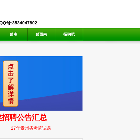
号:3534047802
黔南
黔西南
招聘吧