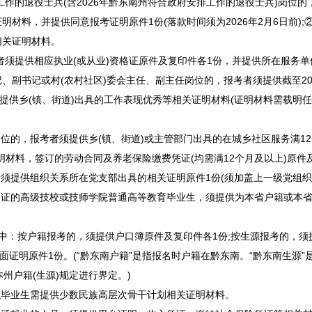
作的退役士兵(含2026年
黔东南
州符合政府安排工作的退役士兵)岗位的
材料，并提供同意报考证明原件1份(落款时间须为2026年2月6日前);
相关证明材料。
者须提供相应执业(或从业)资格证原件及复印件各1份，并提供所在服务
记、副书记或村(农村社区)委会主任、副主任岗位的，报考者须提供截至20
时提供乡(镇、街道)出具的工作表现优秀等相关证明材料(证明材料需载明
位的，报考者须提供乡(镇、街道)或主管部门出具的在城乡社区服务满12个
明材料，签订的劳动合同及养老保险缴费凭证(均需满12个月及以上)原件
须提供组织关系所在党支部出具的相关证明原件1份(须加盖上一级党组织<
格证的高级技校或技师学院普通高等教育毕业生，须提供为本省户籍或本
其中：按户籍报考的，须提供户口簿原件及复印件各1份;按生源报考的，
面证明原件1份。(“
黔东南
户籍”是指报名时户籍在
黔东南
。“
黔东南
生源”
照本州户籍(生源)规定进行界定。)
职毕业生需提供少数民族高层次骨干计划相关证明材料。