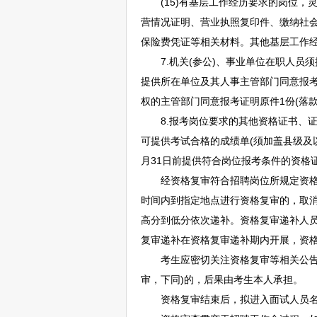
(15)有基层工作经历要求的岗位，灵
营情况证明、营业执照复印件、缴纳社
保险费凭证等相关材料。其他基层工作
7.机关(参公)、
事业单位
在职人员须
提供所在单位及其人事主管部门同意报考意
权的主管部门同意报考证明原件1份(落款时
8.报考岗位要求的其他资格证书、证件
可提供考试合格的成绩单(须加盖县级及
月31日前提供符合岗位报考条件的资格证
经资格复审符合
招聘
岗位所规定资
时间内到指定地点进行资格复审的，取
高分到低分依次递补。资格复审递补人
复审递补在资格复审递补期内开展，资
考生应密切关注资格复审等相关公告，
审，下同)的，后果由考生本人承担。
资格复审结束后，拟进入面试人员名