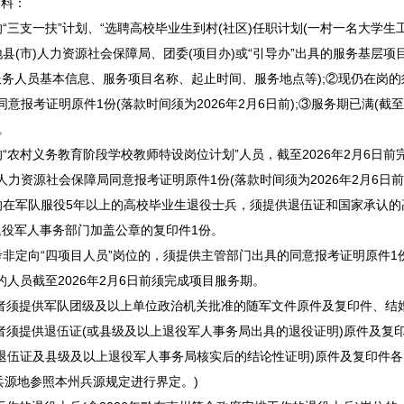
料：
的“三支一扶”计划、“选聘高校毕业生到村(社区)任职计划(一村一名大学生
(市)人力资源社会保障局、团委(项目办)或“引导办”出具的服务基层项目
服务人员基本信息、服务项目名称、起止时间、服务地点等);②现仍在岗的
同意报考证明原件1份(落款时间须为2026年2月6日前);③服务期已满(截至
。
的“农村义务教育阶段学校
教师
特设岗位计划”人员，截至2026年2月6日
人力资源社会保障局同意报考证明原件1份(落款时间须为2026年2月6日前
位的在军队服役5年以上的高校毕业生退役士兵，须提供退伍证和国家承认的
退役军人事务部门加盖公章的复印件1份。
非定向“四项目人员”岗位的，须提供主管部门出具的同意报考证明原件1份(落
的人员截至2026年2月6日前须完成项目服务期。
者须提供军队团级及以上单位政治机关批准的随军文件原件及复印件、结
者须提供退伍证(或县级及以上退役军人事务局出具的退役证明)原件及复
退伍证及县级及以上退役军人事务局核实后的结论性证明)原件及复印件各1
兵源地参照本州兵源规定进行界定。)