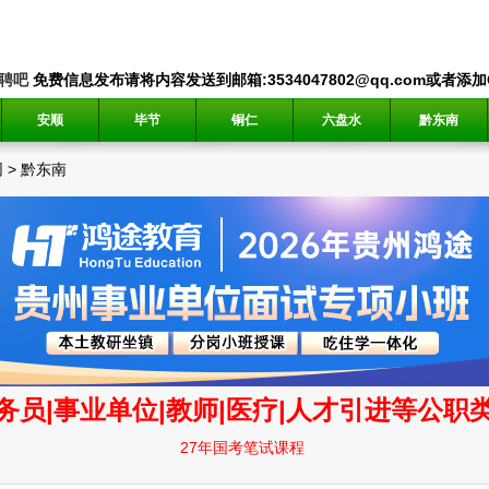
聘吧
免费信息发布请将内容发送到邮箱:3534047802@qq.com或者添加QQ
安顺
毕节
铜仁
六盘水
黔东南
网
>
黔东南