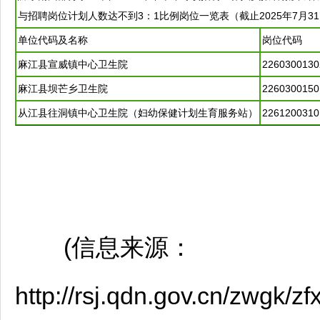
与
招聘
岗位计划人数达不到3：1比例岗位一览表（截止2025年7月31
单位代码及名称
岗位代码
麻江
县宣威镇中心卫生院
2260300130
麻江
县坝芒乡卫生院
2260300150
从江
县往洞镇中心卫生院（妇幼保健计划生育服务站）
2261200310
(信息来源：
http://rsj.qdn.gov.cn/zwgk