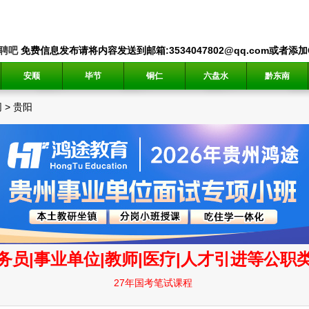
聘吧
免费信息发布请将内容发送到邮箱:3534047802@qq.com或者添加QQ
安顺
毕节
铜仁
六盘水
黔东南
网
>
贵阳