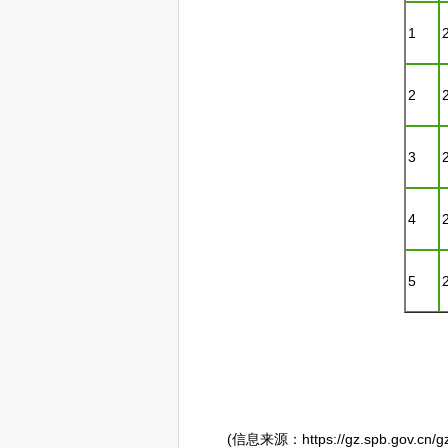
1
2
3
4
5
(信息来源：https://gz.spb.gov.cn/gzsy