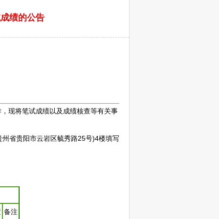
试成绩的公告
作，现将笔试成绩以及成绩核查等有关事
贵州省
贵阳
市
云岩
区毓秀路25号)4楼填写
绩
备注