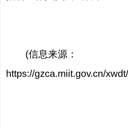
(信息来源：
https://gzca.miit.gov.cn/x