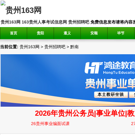
贵州163网
163贵州人事考试信息网
贵州招聘吧
免费信息发布请将内容发送到邮
首页
贵阳
遵义
安顺
毕节
当前位置:
贵州163网
>
贵州招聘吧
>
黔南