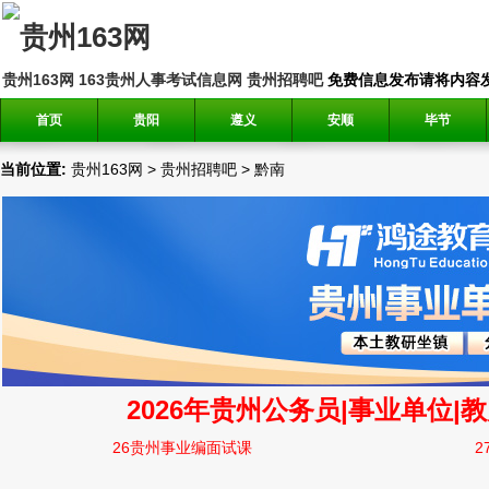
贵州163网
163贵州人事考试信息网
贵州招聘吧
免费信息发布请将内容发送到邮
首页
贵阳
遵义
安顺
毕节
当前位置:
贵州163网
>
贵州招聘吧
>
黔南