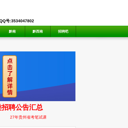
号:3534047802
黔南
黔西南
招聘吧