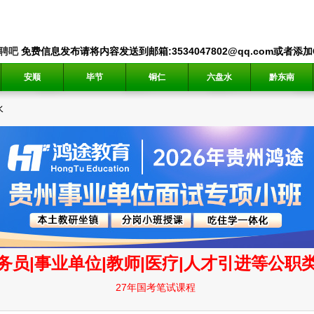
聘吧
免费信息发布请将内容发送到邮箱:3534047802@qq.com或者添加QQ
安顺
毕节
铜仁
六盘水
黔东南
水