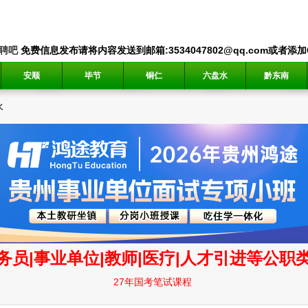
聘吧
免费信息发布请将内容发送到邮箱:3534047802@qq.com或者添加QQ
安顺
毕节
铜仁
六盘水
黔东南
水