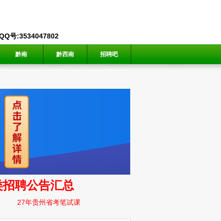
号:3534047802
黔南
黔西南
招聘吧