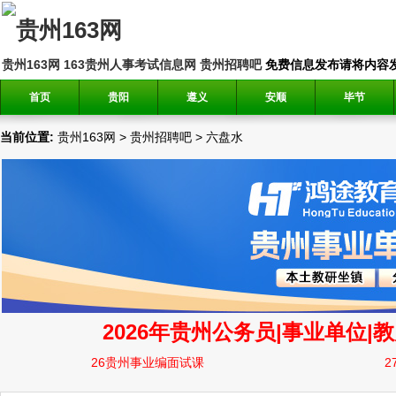
贵州163网
163贵州人事考试信息网
贵州招聘吧
免费信息发布请将内容发送到邮
首页
贵阳
遵义
安顺
毕节
当前位置:
贵州163网
>
贵州招聘吧
>
六盘水