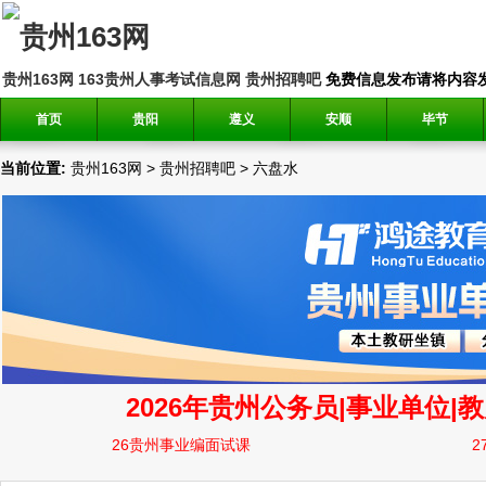
贵州163网
163贵州人事考试信息网
贵州招聘吧
免费信息发布请将内容发送到邮
首页
贵阳
遵义
安顺
毕节
当前位置:
贵州163网
>
贵州招聘吧
>
六盘水