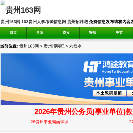
贵州163网
163贵州人事考试信息网
贵州招聘吧
免费信息发布请将内容发送到邮
首页
贵阳
遵义
安顺
毕节
当前位置:
贵州163网
>
贵州招聘吧
>
六盘水