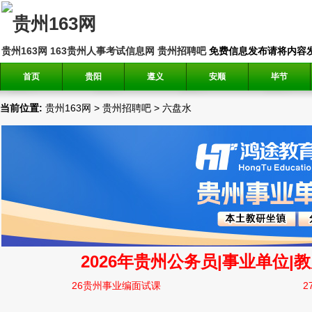
贵州163网
163贵州人事考试信息网
贵州招聘吧
免费信息发布请将内容发送到邮
首页
贵阳
遵义
安顺
毕节
当前位置:
贵州163网
>
贵州招聘吧
>
六盘水