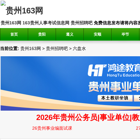
贵州163网
163贵州人事考试信息网
贵州招聘吧
免费信息发布请将内容发送到邮
首页
贵阳
遵义
安顺
毕节
当前位置:
贵州163网
>
贵州招聘吧
>
六盘水