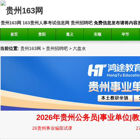
贵州163网
163贵州人事考试信息网
贵州招聘吧
免费信息发布请将内容发送到邮
首页
贵阳
遵义
安顺
毕节
当前位置:
贵州163网
>
贵州招聘吧
>
六盘水