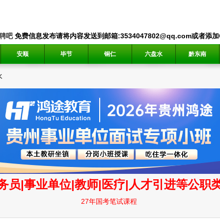
聘吧
免费信息发布请将内容发送到邮箱:3534047802@qq.com或者添加QQ
安顺
毕节
铜仁
六盘水
黔东南
水