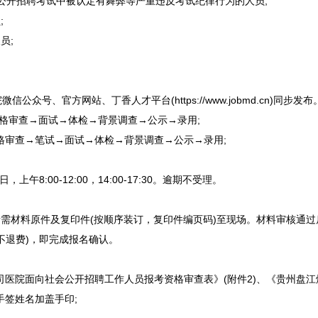
公开
招聘
考试中被认定有舞弊等严重违反考试纪律行为的人员;
;
员;
公众号、官方网站、丁香人才平台(https://www.jobmd.cn)同步
→资格审查→面试→体检→背景调查→公示→录用;
资格审查→笔试→面试→体检→背景调查→公示→录用;
上午8:00-12:00，14:00-17:30。逾期不受理。
材料原件及复印件(按顺序装订，复印件编页码)至现场。材料审核通过后，报
考不退费)，即完成报名确认。
司医院面向社会公开
招聘
工作人员报考资格审查表》(附件2)、《贵州盘
手签姓名加盖手印;