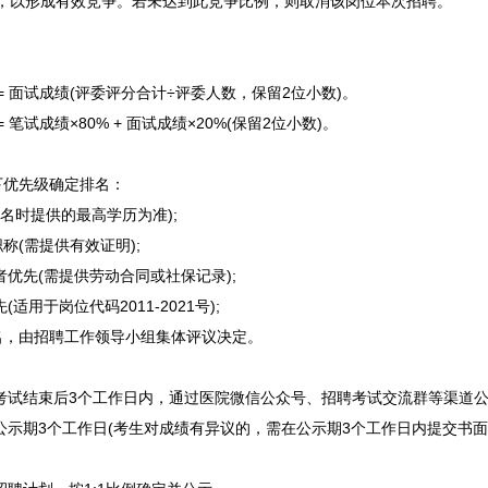
1，以形成有效竞争。若未达到此竞争比例，则取消该岗位本次
招聘
。
 = 面试成绩(评委评分合计÷评委人数，保留2位小数)。
 笔试成绩×80% + 面试成绩×20%(保留2位小数)。
优先级确定排名：
名时提供的最高学历为准);
称(需提供有效证明);
优先(需提供劳动合同或社保记录);
用于岗位代码2011-2021号);
，由
招聘
工作领导小组集体评议决定。
考试结束后3个工作日内，通过医院微信公众号、
招聘
考试交流群等渠道
示期3个工作日(考生对成绩有异议的，需在公示期3个工作日内提交书面