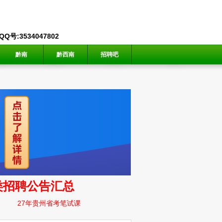
号:3534047802
黔南
黔西南
招聘吧