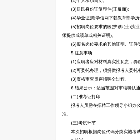
(2)个人求职简历;
(3)居民身份证复印件(正反面);
(4)毕业证(附学信网下载教育部学历证
(5)
招聘
岗位要求的医(护)师(士)
须提供成绩单或相关证明);
(6)报名岗位要求的其他证明、证件
5.注意事项
(1)应聘者应对材料真实性负责，弄
(2)可委托办理，须提供报考人委托
(3)资格审查贯穿
招聘
全过程。
6.结果公示：适当范围对审核确认通
(二)准考证打印
报考人员需在
招聘
工作领导小组办
准。
(三)考试环节
本次
招聘
根据岗位代码分类实施考