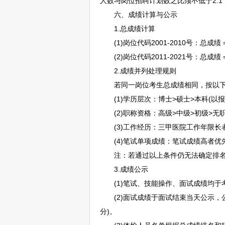
人数与岗位
招聘
计划数之比须不低于2:
六、成绩计算与公示
1.总成绩计算
(1)岗位代码2001-2010号：总成绩
(2)岗位代码2011-2021号：总成绩 =
2.成绩并列处理规则
若同一岗位考生总成绩相同，按以下
(1)学历层次：博士>硕士>本科(以报
(2)职称资格：高级>中级>初级>无职
(3)工作经历：三甲医院工作年限长者
(4)笔试单项成绩：笔试成绩高者优先(适
注：若通过以上条件仍无法确定排名
3.成绩公示
(1)笔试、技能操作、面试成绩均于
(2)面试成绩于面试结束当天公示，公
分)。