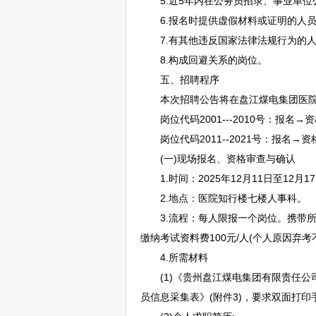
5.近5年内在
公务员
招录、
事业单位
6.报名时提供虚假材料或证明的人员
7.有其他违反国家法律法规行为的人
8.构成回避关系的岗位。
五、
招聘
程序
本次
招聘
公告将在盘江煤电集团医院微信
岗位代码2001---2010号：报名
岗位代码2011--2021号：报名→
(一)现场报名、资格审查与确认
1.时间：2025年12月11日至12月17日，
2.地点：医院知行楼七楼人事科。
3.流程：每人限报一个岗位。携带所需
缴纳考试资料费100元/人(个人原因弃
4.所需材料
(1)《贵州盘江煤电集团有限责任公
员信息采集表》(附件3)，要求双面打印