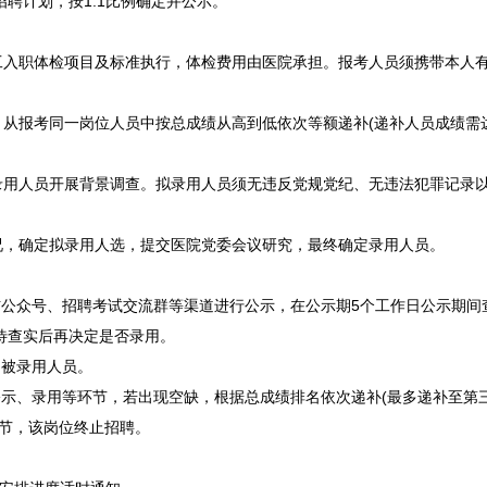
招聘
计划，按1:1比例确定并公示。
职体检项目及标准执行，体检费用由医院承担。报考人员须携带本人有
报考同一岗位人员中按总成绩从高到低依次等额递补(递补人员成绩需达
人员开展背景调查。拟录用人员须无违反党规党纪、无违法犯罪记录以
确定拟录用人选，提交医院党委会议研究，最终确定录用人员。
公众号、
招聘
考试交流群等渠道进行公示，在公示期5个工作日公示期间
待查实后再决定是否录用。
被录用人员。
示、录用等环节，若出现空缺，根据总成绩排名依次递补(最多递补至第
环节，该岗位终止
招聘
。