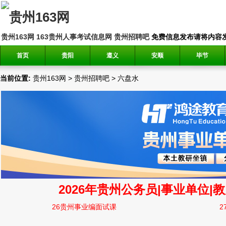
贵州163网
163贵州人事考试信息网
贵州招聘吧
免费信息发布请将内容发送到邮
首页
贵阳
遵义
安顺
毕节
当前位置:
贵州163网
>
贵州招聘吧
>
六盘水